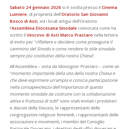
Sabato 24 gennaio 2026
si è svolta presso il
Cinema
Lumiere
, di proprietà dell’
Oratorio San Giovanni
Bosco di Asti
, ed i locali attigui dell’Oratorio
l’
Assemblea Diocesana Sinodale
convocata come ha
scritto il
Vescovo di Asti Marco Prastaro
nella lettera
di invito per “
r
iflettere e decidere come proseguire il
cammino del Sinodo e come rendere lo stile sinodale
sempre più costitutivo della nostra Chiesa
”.
All’Assemblea – vista da Monsignor Prastaro – come un
“
momento importante della vita della nostra Chiesa e
che deve esprimere un’ampia e conscia partecipazione
nella consapevolezza dell’importanza di questo
momento sinodale da costruire con la collaborazione
attiva e fruttuosa di tutti
” sono stati invitati i presbiteri
e diaconi della Diocesi, le rappresentanti delle
congregazioni religiose femminili, i rappresentanti delle
associazioni e movimenti, i membri del Consiglio
Pastorale Diocesano, i direttori degli uffici diocesani e,