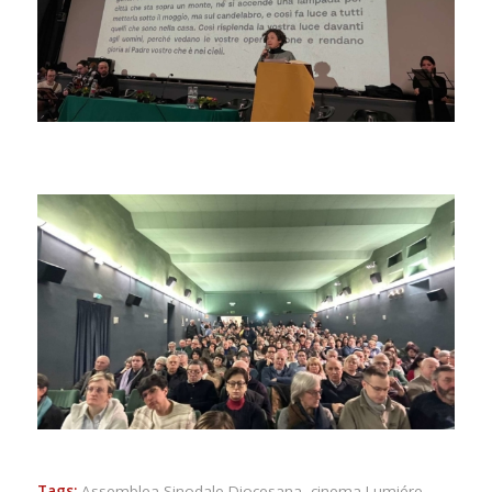
Tags:
Assemblea Sinodale Diocesana
,
cinema Lumiére
,