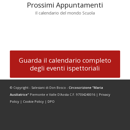
Prossimi Appuntamenti
Il calendario del mondo Scuola
Guarda il calendario completo
degli eventi ispettoriali
© Copyright - Salesiani di Don Bosco -
Circoscrizione "Maria
Ausiliatrice"
Piemonte e Valle D'Aosta C.F. 97554240016 |
Privacy
Policy
|
Cookie Policy
|
DPO