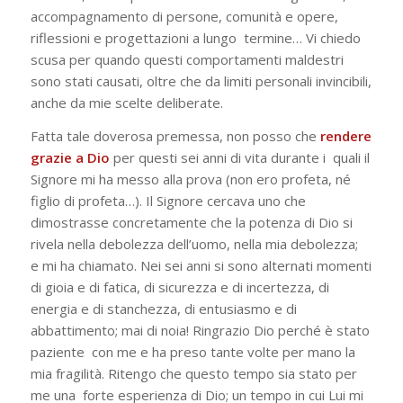
accompagnamento di persone, comunità e opere,
riflessioni e progettazioni a lungo termine… Vi chiedo
scusa per quando questi comportamenti maldestri
sono stati causati, oltre che da limiti personali invincibili,
anche da mie scelte deliberate.
Fatta tale doverosa premessa, non posso che
rendere
grazie a Dio
per questi sei anni di vita durante i quali il
Signore mi ha messo alla prova (
non ero profeta, né
figlio di profeta
…). Il Signore cercava uno che
dimostrasse concretamente che la potenza di Dio si
rivela nella debolezza dell’uomo, nella mia debolezza;
e mi ha chiamato. Nei sei anni si sono alternati momenti
di gioia e di fatica, di sicurezza e di incertezza, di
energia e di stanchezza, di entusiasmo e di
abbattimento; mai di noia! Ringrazio Dio perché è stato
paziente con me e ha preso tante volte per mano la
mia fragilità. Ritengo che questo tempo sia stato per
me una forte esperienza di Dio; un tempo in cui Lui mi