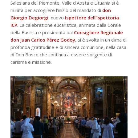
Salesiana del Piemonte, Valle d’Aosta e Lituania si è
riunita per accogliere l’inizio del mandato di
don
Giorgio Degiorgi
, nuovo
Ispettore dell’Ispettoria
ICP
. La celebrazione eucaristica, animata dalla Corale
della Basilica e presieduta dal
Consigliere Regionale
don Juan Carlos Pérez Godoy
, si è svolta in un clima di
profonda gratitudine e di sincera comunione, nella casa
di Don Bosco che continua a essere sorgente di
carisma e missione.