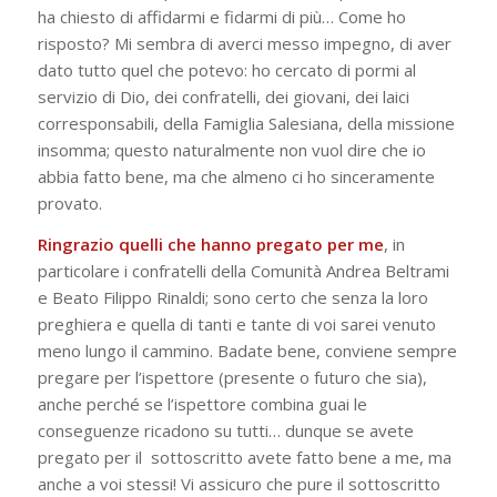
ha chiesto di affidarmi e fidarmi di più… Come ho
risposto? Mi sembra di averci messo impegno, di aver
dato tutto quel che potevo: ho cercato di pormi al
servizio di Dio, dei confratelli, dei giovani, dei laici
corresponsabili, della Famiglia Salesiana, della missione
insomma; questo naturalmente non vuol dire che io
abbia fatto bene, ma che almeno ci ho sinceramente
provato.
Ringrazio quelli che hanno pregato per me
, in
particolare i confratelli della Comunità Andrea Beltrami
e Beato Filippo Rinaldi; sono certo che senza la loro
preghiera e quella di tanti e tante di voi sarei venuto
meno lungo il cammino. Badate bene, conviene sempre
pregare per l’ispettore (presente o futuro che sia),
anche perché se l’ispettore combina guai le
conseguenze ricadono su tutti… dunque se avete
pregato per il sottoscritto avete fatto bene a me, ma
anche a voi stessi! Vi assicuro che pure il sottoscritto