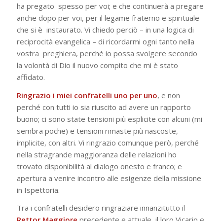
ha pregato spesso per voi; e che continuerà a pregare
anche dopo per voi, per il legame fraterno e spirituale
che si è instaurato. Vi chiedo perciò – in una logica di
reciprocità evangelica – di ricordarmi ogni tanto nella
vostra
preghiera, perché io possa svolgere secondo
la volontà di Dio il nuovo compito che mi è stato
affidato.
Ringrazio i miei confratelli uno per uno
, e non
perché con tutti io sia riuscito ad avere un rapporto
buono; ci sono state tensioni più esplicite con alcuni (mi
sembra poche) e tensioni rimaste più nascoste,
implicite, con altri. Vi ringrazio comunque però, perché
nella stragrande maggioranza delle relazioni ho
trovato disponibilità al dialogo onesto e franco; e
apertura a venire incontro alle esigenze della missione
in
Ispettoria.
Tra i confratelli desidero ringraziare innanzitutto il
Rettor
Maggiore
precedente e attuale, il loro Vicario e