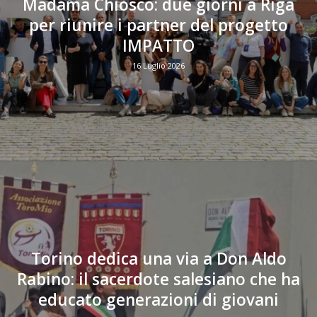
Madama Chiosco: due giorni a Riga
per riunire i partner del progetto
IMPATTO
16 Luglio 2026
Torino dedica una via a Don Aldo
Rabino: il sacerdote salesiano che ha
educato generazioni di giovani