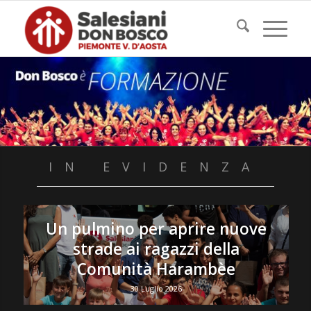
IN EVIDENZA
Un pulmino per aprire nuove
strade ai ragazzi della
Comunità Harambèe
30 Luglio 2026