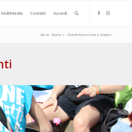
MultiMedia
Contatti
Accedi
Sei in:
Home
/
– Eventi Parrocchie e Oratori
nti