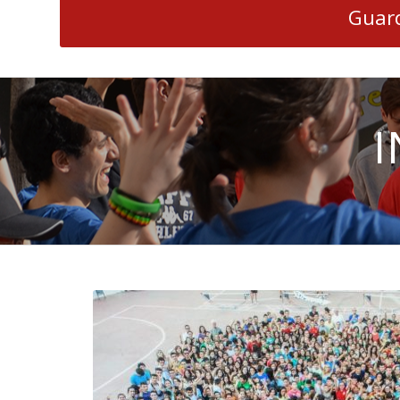
Guard
I