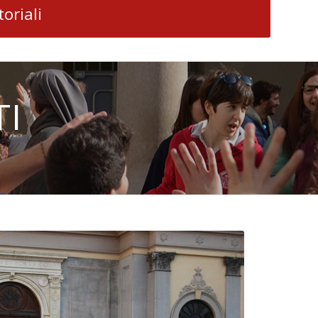
oriali
TI