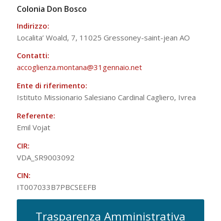
Colonia Don Bosco
Indirizzo:
Localita’ Woald, 7, 11025 Gressoney-saint-jean AO
Contatti:
accoglienza.montana@31gennaio.
net
Ente di riferimento:
Istituto Missionario Salesiano Cardinal Cagliero, Ivrea
Referente:
Emil Vojat
CIR:
VDA_SR9003092
CIN:
IT007033B7PBCSEEFB
Trasparenza Amministrativa