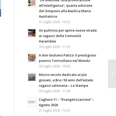
“LA SINDONE: una provocazione
all’intelligenza”, quarta edizione
del Simposio alla Basilica Maria
Ausiliatrice
31 Luglio 2026 - 10:32
Un pulmino per aprire nuove strade
ai ragazzi della Comunità
Harambèe
30 Luglio 2026 - 17:01
A don Giuliano Palizzi il prestigioso
premio Torricellano nel Mondo
30 Luglio 2026 - 16:43
Mezzo secolo dedicato ai più
giovani, a Bra i 50 anni dell’estate
ragazzi salesiana – La Stampa
30 Luglio 2026 - 11:05
Cagliero 11 – “Evangelizzazione” –
Agosto 2026
27 Luglio 2026 - 10:31