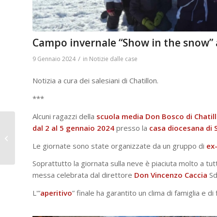
Campo invernale “Show in the snow” a
/
9 Gennaio 2024
in
Notizie dalle case
Notizia a cura dei salesiani di Chatillon.
***
Alcuni ragazzi della
scuola media Don Bosco di Chatil
RMG – “Salesiani
dal 2 al 5 gennaio 2024
presso la
casa diocesana di 
2023”: un video per
ricordare e far
Le giornate sono state organizzate da un gruppo di
ex-
conoscere la
Soprattutto la giornata sulla neve è piaciuta molto a tutti
missione...
messa celebrata dal direttore
Don Vincenzo Caccia
Sdb
L'”
aperitivo
” finale ha garantito un clima di famiglia e di f