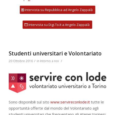
Intervista su Repubblica ad Angelo Zappalà
Intervista su Digi.To.It a Angelo Zappalà
Studenti universitari e Volontariato
/
/
20 Ottobre 2016
in
Intorno a noi
Sono disponibili sul sito
www.servireconlode.it
tutte le
opportunità offerte dal mondo del Volontariato agli
studenti universitari che frequentano gli Atenei torinesi