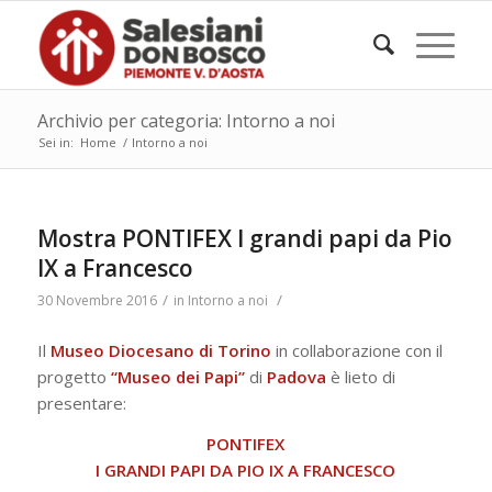
Archivio per categoria: Intorno a noi
Sei in:
Home
/
Intorno a noi
Mostra PONTIFEX I grandi papi da Pio
IX a Francesco
/
/
30 Novembre 2016
in
Intorno a noi
Il
Museo Diocesano di Torino
in collaborazione con il
progetto
“Museo dei Papi”
di
Padova
è lieto di
presentare:
PONTIFEX
I GRANDI PAPI DA PIO IX A FRANCESCO