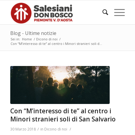
Blog - Ultime notizie
Sei in:
Home
/
Dicono di noi
/
Con “M’interesso di te” al centro i Minori stranieri soli d...
Con “M’interesso di te” al centro i
Minori stranieri soli di San Salvario
/
/
30 Marzo 2018
in
Dicono di noi