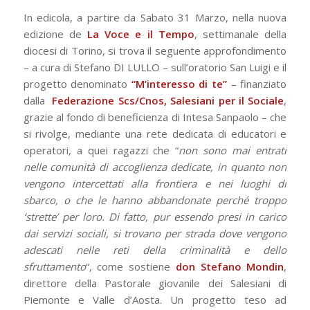
In edicola, a partire da Sabato 31 Marzo, nella nuova
edizione de
La Voce e il Tempo
, settimanale della
diocesi di Torino, si trova il seguente approfondimento
– a cura di Stefano DI LULLO – sull’oratorio San Luigi e il
progetto denominato
“M’interesso di te”
– finanziato
dalla
Federazione Scs/Cnos, Salesiani per il Sociale
,
grazie al fondo di beneficienza di Intesa Sanpaolo – che
si rivolge, mediante una rete dedicata di educatori e
operatori, a quei ragazzi che “
non sono mai entrati
nelle comunità di accoglienza dedicate, in quanto non
vengono intercettati alla frontiera e nei luoghi di
sbarco, o che le hanno abbandonate perché troppo
‘strette’ per loro. Di fatto, pur essendo presi in carico
dai servizi sociali, si trovano per strada dove vengono
adescati nelle reti della criminalità e dello
sfruttamento
“, come sostiene
don Stefano Mondin
,
direttore della Pastorale giovanile dei Salesiani di
Piemonte e Valle d’Aosta. Un progetto teso ad