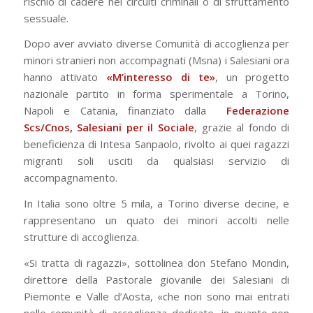
rischio di cadere nei circuiti criminali o di sfruttamento
sessuale.
Dopo aver avviato diverse Comunità di accoglienza per
minori stranieri non accompagnati (Msna) i Salesiani ora
hanno attivato
«M’interesso di te»
, un progetto
nazionale partito in forma sperimentale a Torino,
Napoli e Catania, finanziato dalla
Federazione
Scs/Cnos, Salesiani per il Sociale
, grazie al fondo di
beneficienza di Intesa Sanpaolo, rivolto ai quei ragazzi
migranti soli usciti da qualsiasi servizio di
accompagnamento.
In Italia sono oltre 5 mila, a Torino diverse decine, e
rappresentano un quato dei minori accolti nelle
strutture di accoglienza.
«Si tratta di ragazzi», sottolinea don Stefano Mondin,
direttore della Pastorale giovanile dei Salesiani di
Piemonte e Valle d’Aosta, «che non sono mai entrati
nelle comunità di accoglienza dedicate, in quanto non