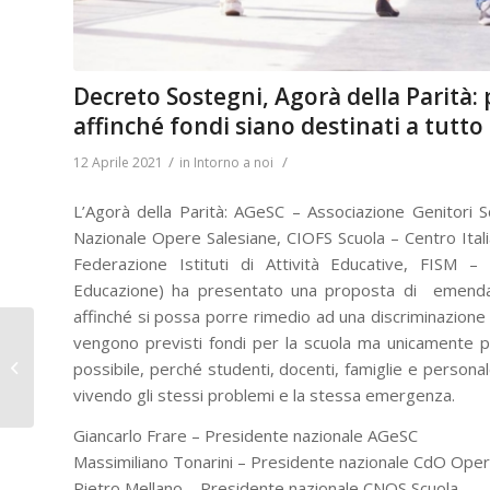
Decreto Sostegni, Agorà della Parit
affinché fondi siano destinati a tutto 
/
/
12 Aprile 2021
in
Intorno a noi
L’Agorà della Parità: AGeSC – Associazione Genitori
Nazionale Opere Salesiane, CIOFS Scuola – Centro Ital
Federazione Istituti di Attività Educative, FISM
Educazione) ha presentato una proposta di emendame
affinché si possa porre rimedio ad una discriminazione 
Giovani Salesiani e
vengono previsti fondi per la scuola ma unicamente pe
accompagnamento – l
possibile, perché studenti, docenti, famiglie e personale
ruolo della comunità e
vivendo gli stessi problemi e la stessa emergenza.
della...
Giancarlo Frare – Presidente nazionale AGeSC
Massimiliano Tonarini – Presidente nazionale CdO Ope
Pietro Mellano – Presidente nazionale CNOS Scuola