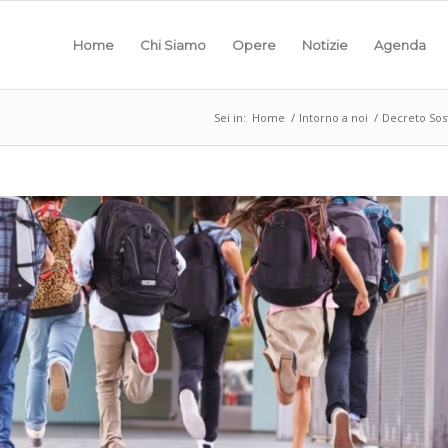
Home
Chi Siamo
Opere
Notizie
Agenda
Sei in:
Home
/
Intorno a noi
/
Decreto Sos