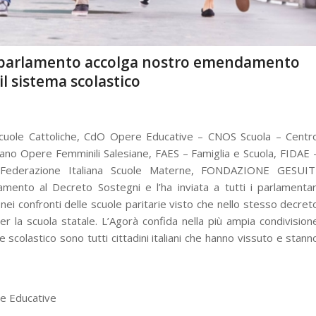
à: parlamento accolga nostro emendamento
il sistema scolastico
 Scuole Cattoliche, CdO Opere Educative – CNOS Scuola – Centr
iano Opere Femminili Salesiane, FAES – Famiglia e Scuola, FIDAE 
 – Federazione Italiana Scuole Materne, FONDAZIONE GESUIT
nto al Decreto Sostegni e l’ha inviata a tutti i parlamentar
nei confronti delle scuole paritarie visto che nello stesso decret
r la scuola statale. L’Agorà confida nella più ampia condivision
 scolastico sono tutti cittadini italiani che hanno vissuto e stann
re Educative