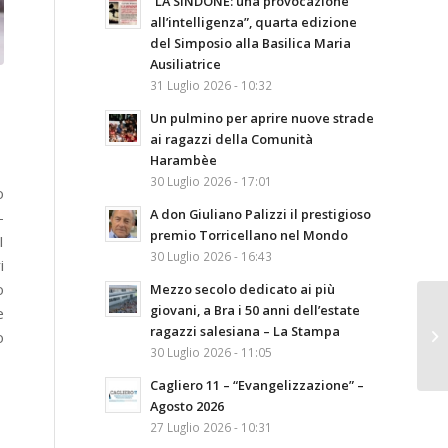
“LA SINDONE: una provocazione
all’intelligenza”, quarta edizione
del Simposio alla Basilica Maria
Ausiliatrice
31 Luglio 2026 - 10:32
Un pulmino per aprire nuove strade
ai ragazzi della Comunità
Harambèe
30 Luglio 2026 - 17:01
o
A don Giuliano Palizzi il prestigioso
–
premio Torricellano nel Mondo
I
30 Luglio 2026 - 16:43
i
o
Mezzo secolo dedicato ai più
giovani, a Bra i 50 anni dell’estate
e
ragazzi salesiana – La Stampa
o
30 Luglio 2026 - 11:05
Cagliero 11 – “Evangelizzazione” –
Agosto 2026
27 Luglio 2026 - 10:31