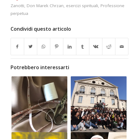
Zanotti
,
Don Marek Chrzan
,
esercizi spirituali
,
Professione
perpetua
Condividi questo articolo
Potrebbero interessarti