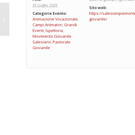
25 Luglio 2025
Sito web:
Categorie Evento:
https://salesianipiemont
EESS Avigliana
Animazione Vocazionale
,
giovanile/
Campi Animatori
,
Grandi
Eventi
,
Ispettoria
,
Movimento Giovanile
Salesiano
,
Pastorale
Giovanile
Navigazione
Evento