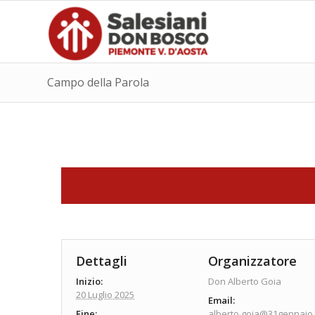
Campo della Parola
Dettagli
Organizzatore
Inizio:
Don Alberto Goia
20 Luglio 2025
Email:
Fine:
alberto.goia@31gennaio