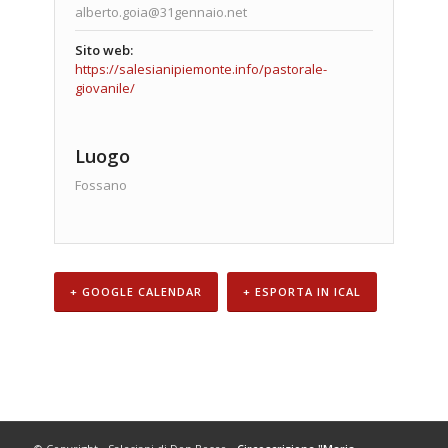
alberto.goia@31gennaio.net
Sito web:
https://salesianipiemonte.info/pastorale-
giovanile/
Luogo
Fossano
+ GOOGLE CALENDAR
+ ESPORTA IN ICAL
Navigazione
Evento