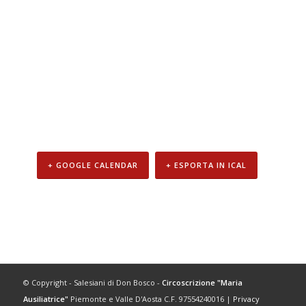
Ispet
Lu
Colle
don
Bosc
+ GOOGLE CALENDAR
+ ESPORTA IN ICAL
Navigazione
Evento
© Copyright - Salesiani di Don Bosco -
Circoscrizione "Maria
Ausiliatrice"
Piemonte e Valle D'Aosta C.F. 97554240016 |
Privacy