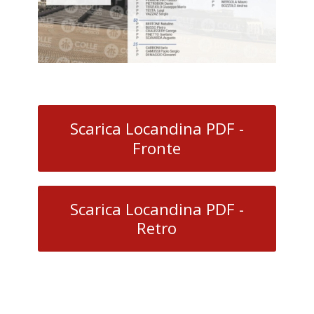
Scarica Locandina PDF -
Det
Fronte
Data
25
Lugli
2020
Scarica Locandina PDF -
Ora:
Retro
10:00
-
16:00
Cate
Even