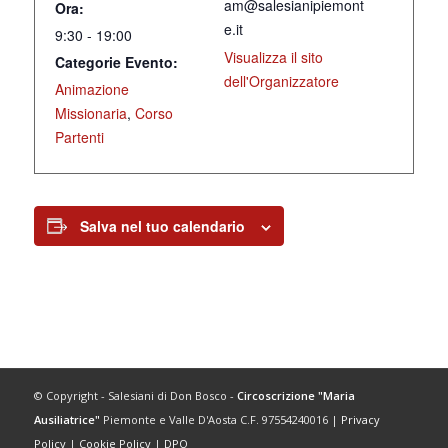
am@salesianipiemont
Ora:
e.it
9:30 - 19:00
Visualizza il sito
Categorie Evento:
dell'Organizzatore
Animazione
Missionaria
,
Corso
Partenti
Salva nel tuo calendario
© Copyright - Salesiani di Don Bosco -
Circoscrizione "Maria
Ausiliatrice"
Piemonte e Valle D'Aosta C.F. 97554240016 |
Privacy
Policy
|
Cookie Policy
|
DPO