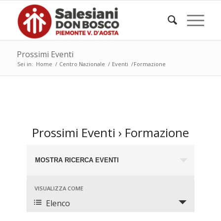
Prossimi Eventi
Sei in:
Home
/
Centro Nazionale
/
Eventi
/
Formazione
Prossimi Eventi
› Formazione
Eventi
MOSTRA RICERCA EVENTI
Ricerca
e
Evento
VISUALIZZA COME
viste
Viste
Elenco
Navigazione
Navigazione