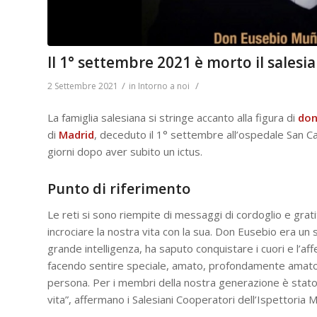
Il 1° settembre 2021 è morto il sale
/
/
2 Settembre 2021
in
Intorno a noi
La famiglia salesiana si stringe accanto alla figura di
don
di
Madrid
, deceduto il 1° settembre all’ospedale San Car
giorni dopo aver subito un ictus.
Punto di riferimento
Le reti si sono riempite di messaggi di cordoglio e gra
incrociare la nostra vita con la sua. Don Eusebio era un
grande intelligenza, ha saputo conquistare i cuori e l’affe
facendo sentire speciale, amato, profondamente amato o
persona. Per i membri della nostra generazione è stato,
vita”, affermano i Salesiani Cooperatori dell’Ispettoria Ma