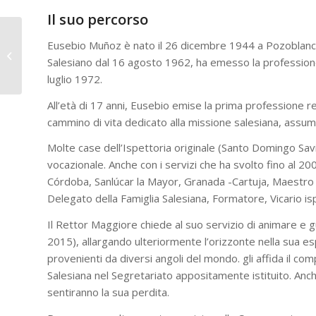
Il suo percorso
Eusebio Muñoz è nato il 26 dicembre 1944 a Pozoblanco (
Torino Agnelli – Visita
Salesiano dal 16 agosto 1962, ha emesso la professione
del Rettor Maggiore
luglio 1972.
All’età di 17 anni, Eusebio emise la prima professione re
cammino di vita dedicato alla missione salesiana, assumen
Molte case dell’Ispettoria originale (Santo Domingo Sa
vocazionale. Anche con i servizi che ha svolto fino al 20
Córdoba, Sanlúcar la Mayor, Granada -Cartuja, Maestro 
Delegato della Famiglia Salesiana, Formatore, Vicario i
Il Rettor Maggiore chiede al suo servizio di animare e
2015), allargando ulteriormente l’orizzonte nella sua es
provenienti da diversi angoli del mondo. gli affida il c
Salesiana nel Segretariato appositamente istituito. Anc
sentiranno la sua perdita.