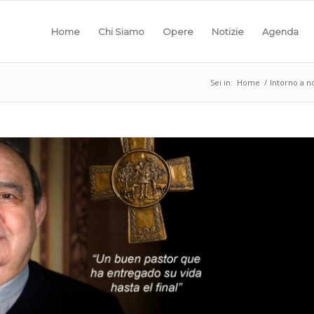
Home
Chi Siamo
Opere
Notizie
Agenda
Sei in:
Home
/
Intorno a n