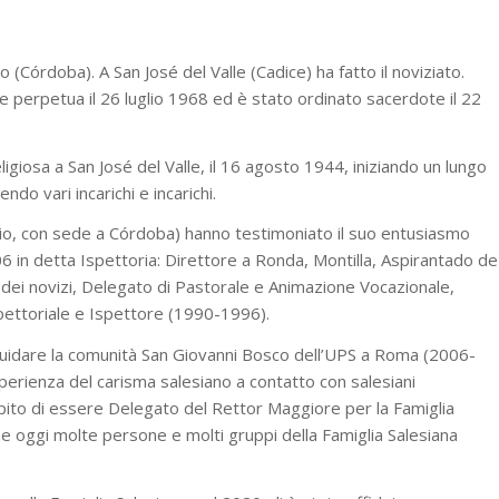
Córdoba). A San José del Valle (Cadice) ha fatto il noviziato.
 perpetua il 26 luglio 1968 ed è stato ordinato sacerdote il 22
ligiosa a San José del Valle, il 16 agosto 1944, iniziando un lungo
do vari incarichi e incarichi.
vio, con sede a Córdoba) hanno testimoniato il suo entusiasmo
06 in detta Ispettoria: Direttore a Ronda, Montilla, Aspirantado de
dei novizi, Delegato di Pastorale e Animazione Vocazionale,
spettoriale e Ispettore (1990-1996).
 guidare la comunità San Giovanni Bosco dell’UPS a Roma (2006-
perienza del carisma salesiano a contatto con salesiani
ompito di essere Delegato del Rettor Maggiore per la Famiglia
he oggi molte persone e molti gruppi della Famiglia Salesiana