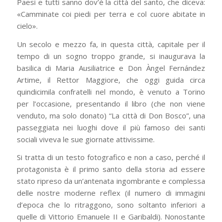
Paesi e tutti sanno dov’è la città del santo, che diceva:
«Camminate coi piedi per terra e col cuore abitate in
cielo».
Un secolo e mezzo fa, in questa città, capitale per il
tempo di un sogno troppo grande, si inaugurava la
basilica di Maria Ausiliatrice e Don Àngel Fernández
Artime, il Rettor Maggiore, che oggi guida circa
quindicimila confratelli nel mondo, è venuto a Torino
per l’occasione, presentando il libro (che non viene
venduto, ma solo donato) “La città di Don Bosco”, una
passeggiata nei luoghi dove il più famoso dei santi
sociali viveva le sue giornate attivissime.
Si tratta di un testo fotografico e non a caso, perché il
protagonista è il primo santo della storia ad essere
stato ripreso da un’antenata ingombrante e complessa
delle nostre moderne reflex (il numero di immagini
d’epoca che lo ritraggono, sono soltanto inferiori a
quelle di Vittorio Emanuele II e Garibaldi). Nonostante