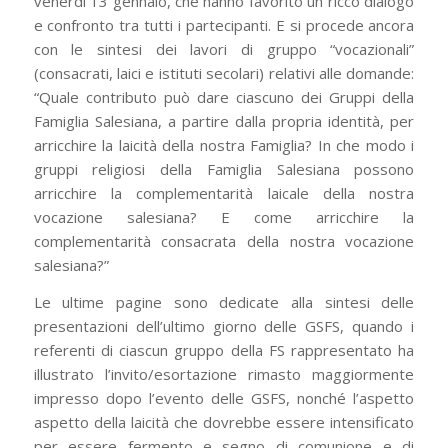
venerdì 13 gennaio, che hanno favorito un ricco dialogo
e confronto tra tutti i partecipanti. E si procede ancora
con le sintesi dei lavori di gruppo “vocazionali”
(consacrati, laici e istituti secolari) relativi alle domande:
“Quale contributo può dare ciascuno dei Gruppi della
Famiglia Salesiana, a partire dalla propria identità, per
arricchire la laicità della nostra Famiglia? In che modo i
gruppi religiosi della Famiglia Salesiana possono
arricchire la complementarità laicale della nostra
vocazione salesiana? E come arricchire la
complementarità consacrata della nostra vocazione
salesiana?”
Le ultime pagine sono dedicate alla sintesi delle
presentazioni dell’ultimo giorno delle GSFS, quando i
referenti di ciascun gruppo della FS rappresentato ha
illustrato l’invito/esortazione rimasto maggiormente
impresso dopo l’evento delle GSFS, nonché l’aspetto
aspetto della laicità che dovrebbe essere intensificato
per essere fermento e segno di comunione e di