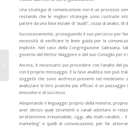
Una strategia di comunicazione non è un processo semp
restando che le migliori strategie sono costruite int
partire da una fase iniziale di “audit”, ossia di analisi, 
Successivamente, proseguendo il suo percorso per fasi 
necessità di verificare le linee guida per la comunicaz
implicite. Nel caso della Congregazione Salesiana, t
governo del Rettor Maggiore e del suo Consiglio per i
Nuova edizione della
formazione per
Ancora, è necessario poi procedere con l’analisi del 
“Animatori Laudato Si’”
con il proprio messaggio. E la fase analitica non può tral
in Italia...
soggetti che sono anch’essi presenti nel medesimo s
analizzare le loro pratiche più efficaci è un passaggio
innovativi e di successo.
Adoperando il linguaggio proprio della materia, propria
aver deciso quali strumenti e canali adottare in relaz
un’attenzione irrinunciabile, oggi, alla multi-canalità – 
marketing” e quelli di comunicazione, per far atterrar