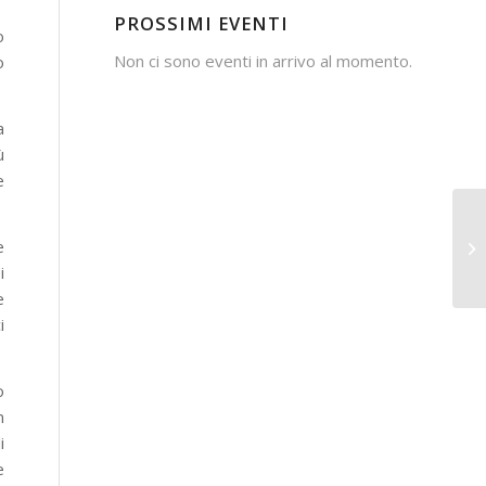
PROSSIMI EVENTI
o
Non ci sono eventi in arrivo al momento.
o
a
ù
e
e
i
e
i
o
n
i
e