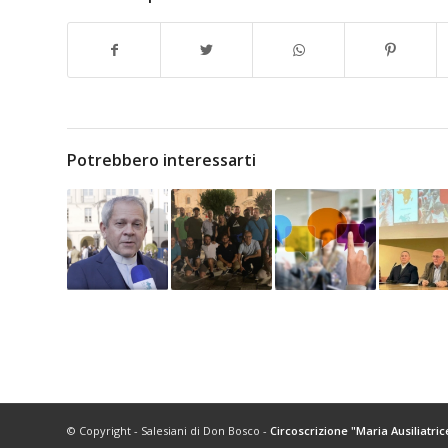
Potrebbero interessarti
© Copyright - Salesiani di Don Bosco -
Circoscrizione "Maria Ausiliatric