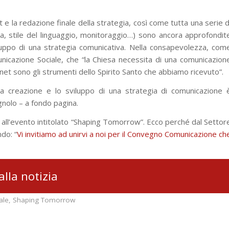
e la redazione finale della strategia, così come tutta una serie d
va, stile del linguaggio, monitoraggio…) sono ancora approfondit
uppo di una strategia comunicativa. Nella consapevolezza, com
icazione Sociale, che “la Chiesa necessita di una comunicazion
rnet sono gli strumenti dello Spirito Santo che abbiamo ricevuto”.
lla creazione e lo sviluppo di una strategia di comunicazione 
agnolo – a fondo pagina.
à all’evento intitolato “Shaping Tomorrow”. Ecco perché dal Settor
do: “
Vi invitiamo ad unirvi a noi per il Convegno Comunicazione ch
alla notizia
ale
,
Shaping Tomorrow