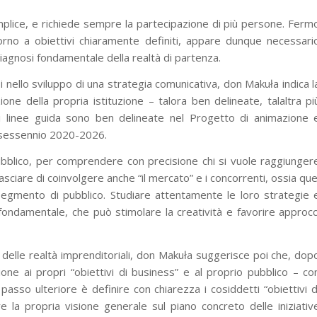
lice, e richiede sempre la partecipazione di più persone. Ferm
orno a obiettivi chiaramente definiti, appare dunque necessari
di diagnosi fondamentale della realtà di partenza.
nello sviluppo di una strategia comunicativa, don Makuła indica l
ione della propria istituzione – talora ben delineate, talaltra pi
ali linee guida sono ben delineate nel Progetto di animazione 
l sessennio 2020-2026.
pubblico, per comprendere con precisione chi si vuole raggiunger
asciare di coinvolgere anche “il mercato” e i concorrenti, ossia que
egmento di pubblico. Studiare attentamente le loro strategie 
 fondamentale, che può stimolare la creatività e favorire approcc
 delle realtà imprenditoriali, don Makuła suggerisce poi che, dop
ione ai propri “obiettivi di business” e al proprio pubblico – co
il passo ulteriore è definire con chiarezza i cosiddetti “obiettivi d
e la propria visione generale sul piano concreto delle iniziativ