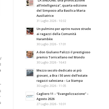
“LA SINDONE: una provocazione
all’intelligenza”, quarta edizione
del Simposio alla Basilica Maria
Ausiliatrice
31 Luglio 2026 - 10:32
Un pulmino per aprire nuove strade
ai ragazzi della Comunità
Harambèe
30 Luglio 2026 - 17:01
A don Giuliano Palizzi il prestigioso
premio Torricellano nel Mondo
l
30 Luglio 2026 - 16:43
l
a
Mezzo secolo dedicato ai più
giovani, a Bra i 50 anni dell’estate
ragazzi salesiana – La Stampa
”
30 Luglio 2026 - 11:05
i
Cagliero 11 – “Evangelizzazione” –
r
Agosto 2026
ù
27 Luglio 2026 - 10:31