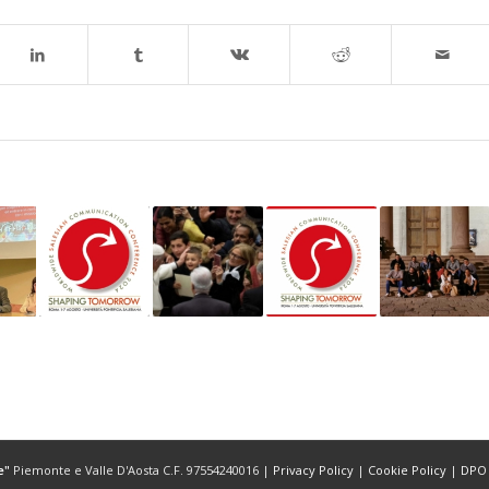
e"
Piemonte e Valle D'Aosta C.F. 97554240016 |
Privacy Policy
|
Cookie Policy
|
DPO