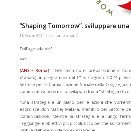
“Shaping Tomorrow”: sviluppare una 
/
/
18 Marzo 2024
in
Intorno a noi
Dall’agenzia ANS.
***
(ANS – Roma)
– Nel cammino di preparazione al Con
domani
), in programma dal 1° al 7 agosto 2024 presso 
Settore per la Comunicazione Sociale della Congregazio
comunicativa odierna: lo sviluppo di una “strategia di c
“Una strategia è un piano per le azioni che vorremm
esordisce don Maciej Makuła, membro del Settore per l
comunicazione. Mentre la strategia è a lungo term
raggiungere obiettivi più piccoli. Ecco perché solitamente
visibile dall’interno dell’organizzazione.