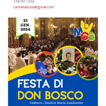
3387811936
carmelabusia@gmail.com