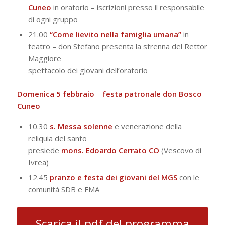
Cuneo
in oratorio – iscrizioni presso il responsabile
di ogni gruppo
21.00
“Come lievito nella famiglia umana”
in
teatro – don Stefano presenta la strenna del Rettor
Maggiore
spettacolo dei giovani dell’oratorio
Domenica 5 febbraio
–
festa patronale don Bosco
Cuneo
10.30
s. Messa solenne
e venerazione della
reliquia del santo
presiede
mons. Edoardo Cerrato CO
(Vescovo di
Ivrea)
12.45
pranzo e festa dei giovani del MGS
con le
comunità SDB e FMA
Scarica il pdf del programma