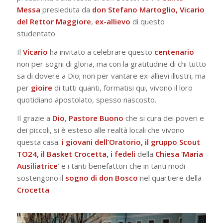
Messa
presieduta da
don Stefano Martoglio, Vicario
del Rettor Maggiore
,
ex-allievo
di questo
studentato.
Il
Vicario
ha invitato a celebrare questo
centenario
non per sogni di gloria, ma con la gratitudine di chi tutto
sa di dovere a Dio; non per vantare ex-allievi illustri, ma
per
gioire
di tutti quanti, formatisi qui, vivono il loro
quotidiano apostolato, spesso nascosto.
Il grazie a
Dio
,
Pastore Buono
che si cura dei poveri e
dei piccoli, si è esteso alle realtà locali che vivono
questa casa:
i giovani dell’Oratorio, il gruppo Scout
TO24, il Basket Crocetta, i fedeli
della
Chiesa ‘Maria
Ausiliatrice
’ e i tanti benefattori che in tanti modi
sostengono il
sogno di don Bosco
nel quartiere della
Crocetta
.