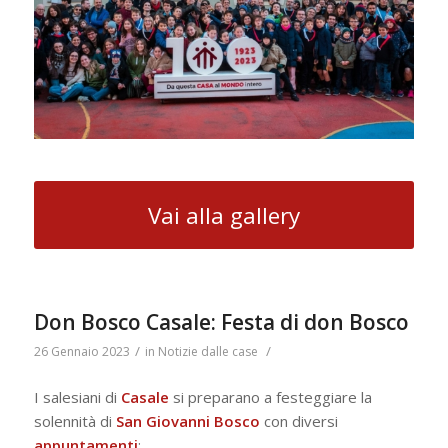
Vai alla gallery
Don Bosco Casale: Festa di don Bosco
/
/
26 Gennaio 2023
in
Notizie dalle case
I salesiani di
Casale
si preparano a festeggiare la
solennità di
San Giovanni Bosco
con diversi
appuntamenti
: