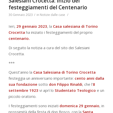
Salesiani Crocetta: inizio dei
festeggiamenti del Centenario
/
/
30 Gennaio 2023
in
Notizie dalle case
Ieri,
29 gennaio 2023
, la
Casa salesiana di Torino
Crocetta
ha iniziato i festeggiamenti del proprio
centenario.
Di seguito la notizia a cura del sito dei Salesiani
Crocetta.
***
Quest’anno la
Casa Salesiana di Torino Crocetta
festeggia un anniversario importante:
cento anni dalla
sua fondazione
sotto
don Filippo Rinaldi
, che l’
8
settembre 1923
vi aprì lo
Studentato Teologico
e un
piccolo oratorio.
I festeggiamenti sono iniziati
domenica 29 gennaio
, in
prossimità della festa di don Bosco, con la
Santa