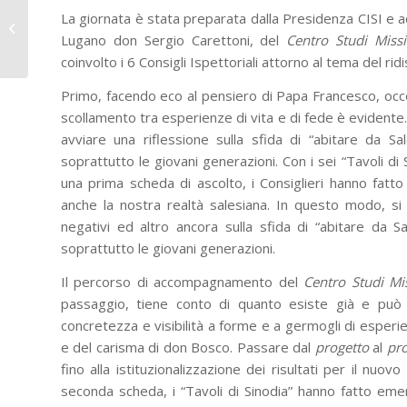
CFP Fossano: seconda
La giornata è stata preparata dalla Presidenza CISI e 
guerra mondiale, la
testimonianza di Lucia
Lugano don Sergio Carettoni, del
Centro Studi Mis
e Giuseppe
coinvolto i 6 Consigli Ispettoriali attorno al tema del ridi
Primo, facendo eco al pensiero di Papa Francesco, oc
scollamento tra esperienze di vita e di fede è evidente.
avviare una riflessione sulla sfida di “abitare da Sa
soprattutto le giovani generazioni. Con i sei “Tavoli d
una prima scheda di ascolto, i Consiglieri hanno fa
anche la nostra realtà salesiana. In questo modo, si 
negativi ed altro ancora sulla sfida di “abitare da S
soprattutto le giovani generazioni.
Il percorso di accompagnamento del
Centro Studi M
passaggio, tiene conto di quanto esiste già e può 
concretezza e visibilità a forme e a germogli di esperi
e del carisma di don Bosco. Passare dal
progetto
al
pr
fino alla istituzionalizzazione dei risultati per il nuo
seconda scheda, i “Tavoli di Sinodia” hanno fatto e