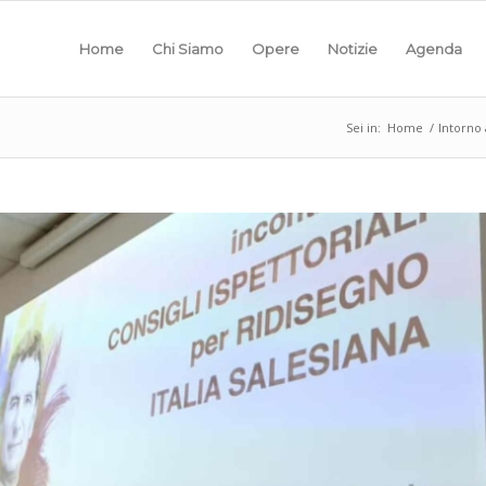
Home
Chi Siamo
Opere
Notizie
Agenda
Sei in:
Home
/
Intorno 