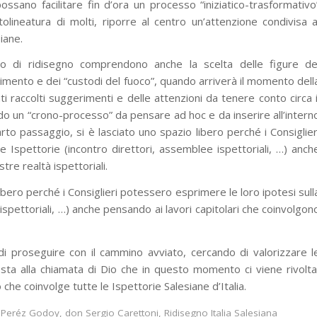
ossano facilitare fin d’ora un processo “iniziatico-trasformativo
olineatura di molti, riporre al centro un’attenzione condivisa a
siane.
so di ridisegno comprendono anche la scelta delle figure de
nimento e dei “custodi del fuoco”, quando arriverà il momento dell
 raccolti suggerimenti e delle attenzioni da tenere conto circa i
do un “crono-processo” da pensare ad hoc e da inserire all’intern
rto passaggio, si è lasciato uno spazio libero perché i Consiglier
e Ispettorie (incontro direttori, assemblee ispettoriali, …) anch
tre realtà ispettoriali.
ibero perché i Consiglieri potessero esprimere le loro ipotesi sull
ispettoriali, …) anche pensando ai lavori capitolari che coinvolgon
di proseguire con il cammino avviato, cercando di valorizzare l
osta alla chiamata di Dio che in questo momento ci viene rivolta
e coinvolge tutte le Ispettorie Salesiane d’Italia.
s Peréz Godoy
,
don Sergio Carettoni
,
Ridisegno Italia Salesiana