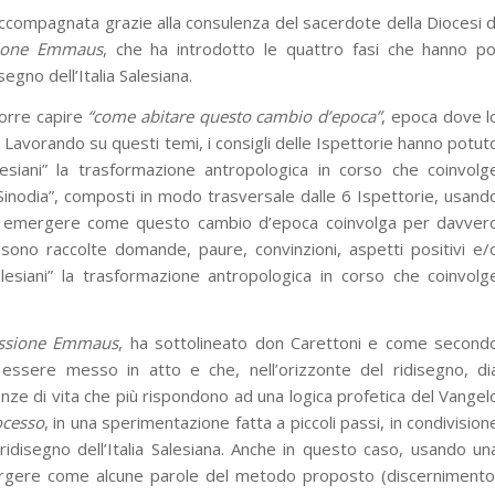
accompagnata grazie alla consulenza del sacerdote della Diocesi d
sione Emmaus
, che ha introdotto le quattro fasi che hanno po
segno dell’Italia Salesiana.
corre capire
“come abitare questo cambio d’epoca”
, epoca dove l
 Lavorando su questi temi, i consigli delle Ispettorie hanno potut
lesiani” la trasformazione antropologica in corso che coinvolg
i Sinodia”, composti in modo trasversale dalle 6 Ispettorie, usand
tto emergere come questo cambio d’epoca coinvolga per davver
sono raccolte domande, paure, convinzioni, aspetti positivi e/
alesiani” la trasformazione antropologica in corso che coinvolg
issione Emmaus
, ha sottolineato don Carettoni e come second
essere messo in atto e che, nell’orizzonte del ridisegno, di
enze di vita che più rispondono ad una logica profetica del Vangel
ocesso
, in una sperimentazione fatta a piccoli passi, in condivision
vo ridisegno dell’Italia Salesiana. Anche in questo caso, usando un
mergere come alcune parole del metodo proposto (discernimento