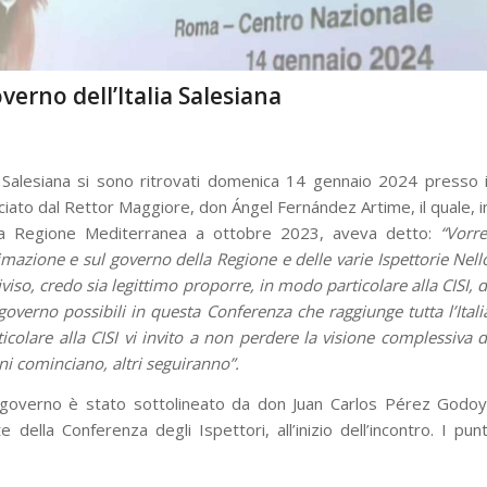
erno dell’Italia Salesiana
ia Salesiana si sono ritrovati domenica 14 gennaio 2024 presso i
iato dal Rettor Maggiore, don Ángel Fernández Artime, il quale, i
ella Regione Mediterranea a ottobre 2023, aveva detto:
“
Vorre
nimazione e sul governo della Regione e delle varie Ispettorie Nell
iso, credo sia legittimo proporre, in modo particolare alla CISI, d
governo possibili in questa Conferenza che raggiunge tutta l’Itali
colare alla CISI vi invito a non perdere la visione complessiva d
ni cominciano, altri seguiranno”.
governo è stato sottolineato da don Juan Carlos Pérez Godoy
ella Conferenza degli Ispettori, all’inizio dell’incontro. I punt