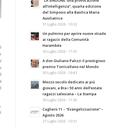
“LA SINDONE: una provocazione
all’intelligenza”, quarta edizione
del Simposio alla Basilica Maria
Ausiliatrice
31 Luglio 2026 - 10:32
Un pulmino per aprire nuove strade
ai ragazzi della Comunità
Harambèe
l
30 Luglio 2026 - 17:01
n
i
A don Giuliano Palizzi il prestigioso
premio Torricellano nel Mondo
o
30 Luglio 2026 - 16:43
i
a
Mezzo secolo dedicato ai più
i
giovani, a Bra i 50 anni dell’estate
ragazzi salesiana – La Stampa
30 Luglio 2026 - 11:05
,
Cagliero 11 – “Evangelizzazione” –
i
Agosto 2026
27 Luglio 2026 - 10:31