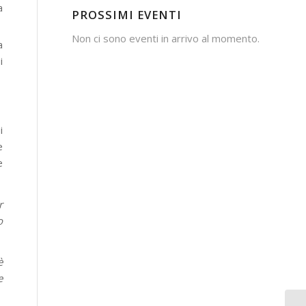
a
PROSSIMI EVENTI
Non ci sono eventi in arrivo al momento.
a
i
i
e
e
r
o
è
e