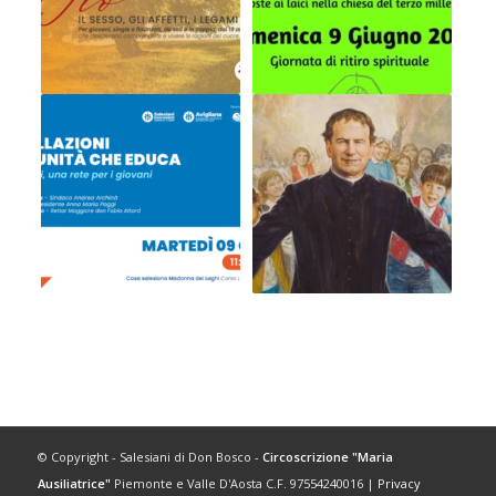
© Copyright - Salesiani di Don Bosco -
Circoscrizione "Maria
Ausiliatrice"
Piemonte e Valle D'Aosta C.F. 97554240016 |
Privacy