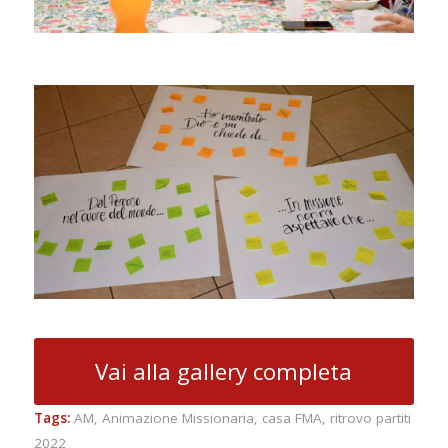
Vai alla gallery completa
Tags:
AM
,
Animazione Missionaria
,
casa FMA
,
ritrovo partiti
2022