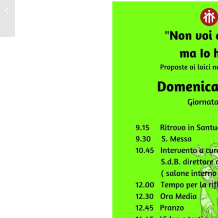
Astigiano, Roberto
Pasquero: “Oltre
cent’anni...