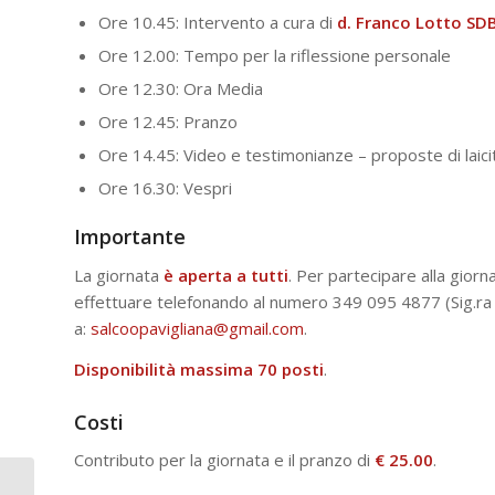
Ore 10.45: Intervento a cura di
d. Franco Lotto SD
Ore 12.00: Tempo per la riflessione personale
Ore 12.30: Ora Media
Ore 12.45: Pranzo
Ore 14.45: Video e testimonianze – proposte di laicit
Ore 16.30: Vespri
Importante
La giornata
è aperta a tutti
. Per partecipare alla giorn
effettuare telefonando al numero 349 095 4877 (Sig.ra
a:
salcoopavigliana@gmail.com
.
Disponibilità massima 70 posti
.
Costi
Contributo per la giornata e il pranzo di
€ 25.00
.
Storie di Orgoglio