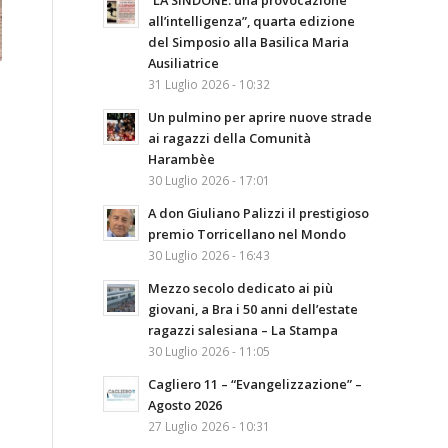
“LA SINDONE: una provocazione
all’intelligenza”, quarta edizione
del Simposio alla Basilica Maria
Ausiliatrice
31 Luglio 2026 - 10:32
Un pulmino per aprire nuove strade
ai ragazzi della Comunità
Harambèe
30 Luglio 2026 - 17:01
A don Giuliano Palizzi il prestigioso
premio Torricellano nel Mondo
30 Luglio 2026 - 16:43
Mezzo secolo dedicato ai più
giovani, a Bra i 50 anni dell’estate
ragazzi salesiana – La Stampa
30 Luglio 2026 - 11:05
Cagliero 11 – “Evangelizzazione” –
Agosto 2026
27 Luglio 2026 - 10:31