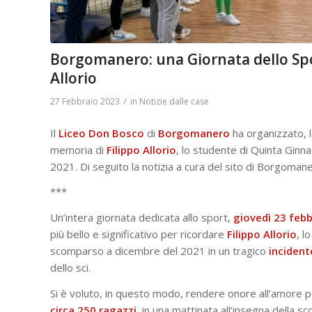
Borgomanero: una Giornata dello Spor
Allorio
/
27 Febbraio 2023
in
Notizie dalle case
Il
Liceo Don Bosco
di
Borgomanero
ha organizzato, 
memoria di
Filippo
Allorio
, lo studente di Quinta Ginn
2021. Di seguito la notizia a cura del sito di Borgomane
***
Un’intera giornata dedicata allo sport,
giovedì 23 febb
più bello e significativo per ricordare
Filippo
Allorio
, l
scomparso a dicembre del 2021 in un tragico
incident
dello sci.
Si è voluto, in questo modo, rendere onore all’amore per
circa 250 ragazzi
, in una mattinata all’insegna della s