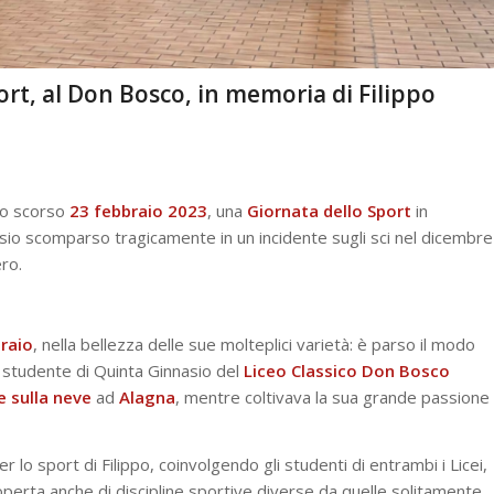
t, al Don Bosco, in memoria di Filippo
lo scorso
23 febbraio 2023
, una
Giornata dello Sport
in
asio scomparso tragicamente in un incidente sugli sci nel dicembre
ro.
raio
, nella bellezza delle sue molteplici varietà: è parso il modo
o studente di Quinta Ginnasio del
Liceo Classico Don Bosco
e sulla neve
ad
Alagna
, mentre coltivava la sua grande passione
 lo sport di Filippo, coinvolgendo gli studenti di entrambi i Licei,
coperta anche di discipline sportive diverse da quelle solitamente