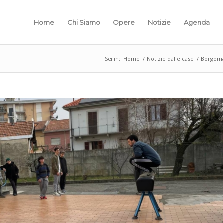
Home
Chi Siamo
Opere
Notizie
Agenda
Sei in:
Home
/
Notizie dalle case
/
Borgoman