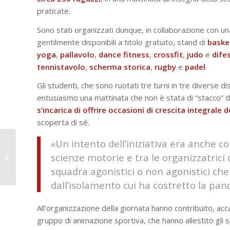
praticate.
Sono stati organizzati dunque, in collaborazione con una
gentilmente disponibili a titolo gratuito, stand di
baske
yoga
,
pallavolo
,
dance
fitness
,
crossfit
,
judo
e
dife
tennistavolo
,
scherma
storica
,
rugby
e
padel
.
Gli studenti, che sono ruotati tre turni in tre diverse 
entusiasmo una mattinata che non è stata di “stacco” da
s’incarica di offrire occasioni di crescita integrale 
scoperta di sé.
“Vincerà chi avrà
«Un intento dell’iniziativa era anche c
servito meglio il suo
scienze motorie e tra le organizzatrici d
popolo” – il
squadra agonistici o non agonistici che
presidente...
dall’isolamento cui ha costretto la pa
All’organizzazione della giornata hanno contribuito, acca
gruppo di animazione sportiva, che hanno allestito gli s