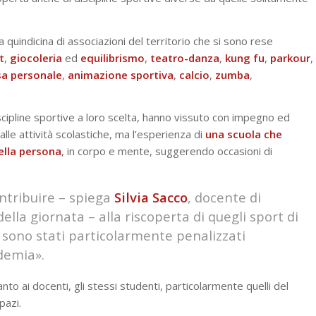
 quindicina di associazioni del territorio che si sono rese
t
,
giocoleria
ed
equilibrismo
,
teatro-danza
,
kung
fu
,
parkour
,
sa
personale
,
animazione
sportiva
,
calcio
,
zumba
,
discipline sportive a loro scelta, hanno vissuto con impegno ed
lle attività scolastiche, ma l’esperienza di
una scuola che
della persona
, in corpo e mente, suggerendo occasioni di
ontribuire – spiega
Silvia
Sacco
, docente di
ella giornata – alla riscoperta di quegli sport di
 sono stati particolarmente penalizzati
ndemia».
nto ai docenti, gli stessi studenti, particolarmente quelli del
pazi.