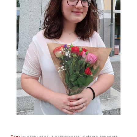
Tags:
Aurora Biondi
,
Borgomanero
,
diploma anticipato
,