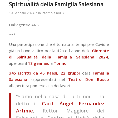
Spiritualità della Famiglia Salesiana
/
/
19 Gennaio 2024
in
Intorno a noi
Dall’agenzia ANS.
***
Una partecipazione che è tornata ai tempi pre-Covid è
già un buon viatico per la 42a edizione delle
Giornate
di Spiritualità della Famiglia Salesiana 2024
,
apertesi il
18 gennaio
a
Torino
.
345 iscritti da 45 Paesi, 22 gruppi
della
Famiglia
Salesiana
rappresentati nel
Teatro Don Bosco
all’apertura pomeridiana dei lavori.
“Siamo nella casa di tutti noi – ha
detto il
Card. Ángel Fernández
Artime
, Rettor Maggiore dei
Salesiani e Centro di Unità della