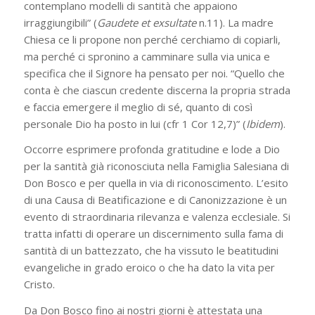
contemplano modelli di santità che appaiono
irraggiungibili” (
Gaudete et exsultate
n.11). La madre
Chiesa ce li propone non perché cerchiamo di copiarli,
ma perché ci spronino a camminare sulla via unica e
specifica che il Signore ha pensato per noi. “Quello che
conta è che ciascun credente discerna la propria strada
e faccia emergere il meglio di sé, quanto di così
personale Dio ha posto in lui (cfr 1 Cor 12,7)” (
Ibidem
).
Occorre esprimere profonda gratitudine e lode a Dio
per la santità già riconosciuta nella Famiglia Salesiana di
Don Bosco e per quella in via di riconoscimento. L’esito
di una Causa di Beatificazione e di Canonizzazione è un
evento di straordinaria rilevanza e valenza ecclesiale. Si
tratta infatti di operare un discernimento sulla fama di
santità di un battezzato, che ha vissuto le beatitudini
evangeliche in grado eroico o che ha dato la vita per
Cristo.
Da Don Bosco fino ai nostri giorni è attestata una