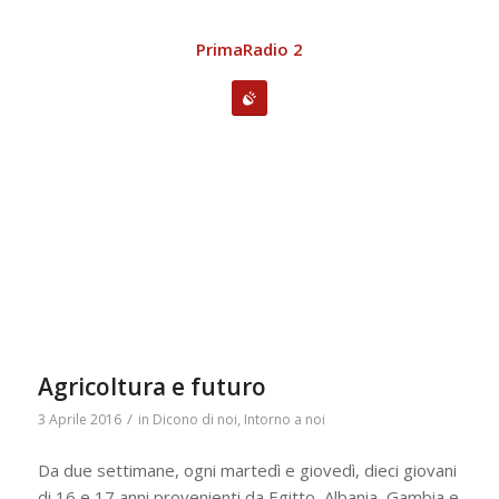
PrimaRadio 2
Agricoltura e futuro
/
3 Aprile 2016
in
Dicono di noi
,
Intorno a noi
Da due settimane, ogni martedì e giovedì, dieci giovani
di 16 e 17 anni provenienti da Egitto, Albania, Gambia e