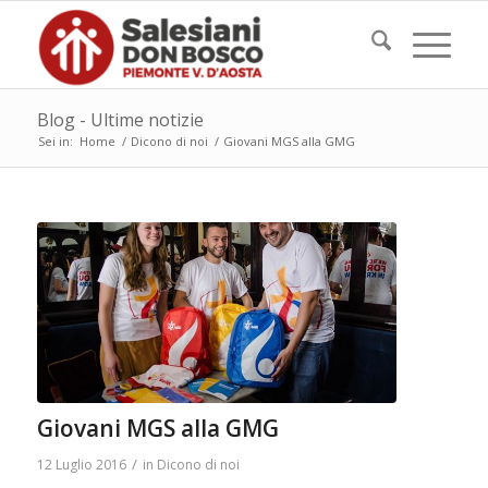
Blog - Ultime notizie
Sei in:
Home
/
Dicono di noi
/
Giovani MGS alla GMG
Giovani MGS alla GMG
/
12 Luglio 2016
in
Dicono di noi