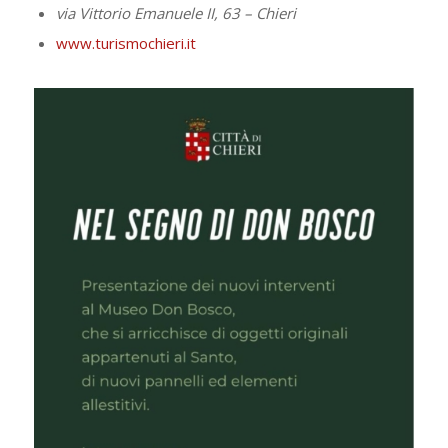
via Vittorio Emanuele II, 63 – Chieri
www.turismochieri.it