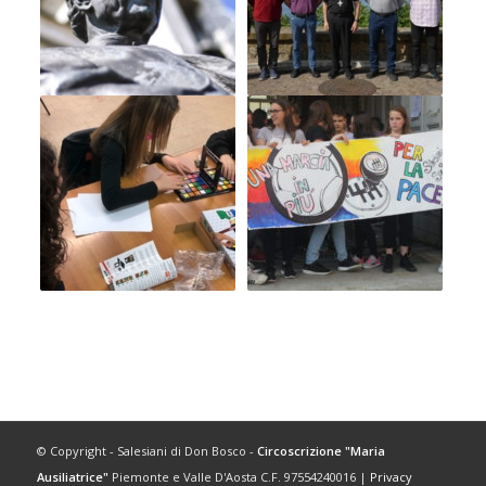
© Copyright - Salesiani di Don Bosco -
Circoscrizione "Maria
Ausiliatrice"
Piemonte e Valle D'Aosta C.F. 97554240016 |
Privacy