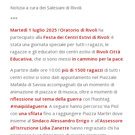
Notizia a cura dei Salesiani di Rivoli.
***
Martedì 1 luglio 2025
l’
Oratorio di Rivoli
ha
partecipato alla
Festa dei Centri Estivi di Rivoli
: è
stata una giornata speciale per tutti i ragazzi, le
ragazze e gli educatori dei centri estivi di
Rivoli Città
Educativa
, che si sono messi
in
cammino per la pace
.
A partire dalle ore 10:00
più di 1500 ragazzi
di tutti i
centri estivi si sono dati appuntamento nel Piazzale
Mafalda di Savoia accompagnati da un momento di
animazione di piazza e di musica, oltre a momenti di
riflessione sul tema della guerra
con l’hashtag
#maipiùlaguerra
. A seguire hanno percorso Via Piol
con
una sfilata
fino a raggiungere Piazza Martiri dove
insieme al
Sindaco Alessandro Errigo
e all’
Assessore
all’Istruzione Lidia Zanette
hanno ringraziato chi ha
permesso la realizzazione di questo momento.