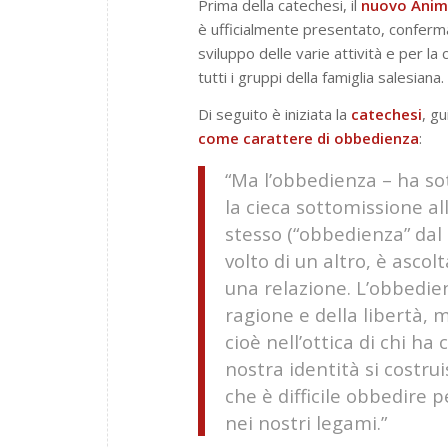
Prima della catechesi, il
nuovo Anima
è ufficialmente presentato, conferman
sviluppo delle varie attività e per la
tutti i gruppi della famiglia salesiana.
Di seguito è iniziata la
catechesi
, g
come carattere di
obbedienza
:
“Ma l’obbedienza – ha so
la cieca sottomissione al
stesso (“obbedienza” dal 
volto di un altro, è ascol
una relazione. L’obbedien
ragione e della libertà, ma
cioè nell’ottica di chi ha
nostra identità si costru
che è difficile obbedire
nei nostri legami.”