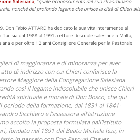
zione Salesiana
, “
quale riconoscimento del suo straordinario
rale, nonché del profondo legame che unisce la città di Chieri all
9, Don Fabio ATTARD ha dedicato la sua vita interamente al
in Tunisia dal 1988 al 1991, rettore di scuole salesiane a Malta,
esiana e per oltre 12 anni Consigliere Generale per la Pastorale
glieri di maggioranza e di minoranza per aver
tto di indirizzo con cui Chieri conferisce la
Rettore Maggiore della Congregazione Salesiana
ndo così il legame indissolubile che unisce Chieri
redità spirituale e morale di Don Bosco, che qui
il periodo della formazione, dal 1831 al 1841-
sandro Sicchiero e l’assessora all’Istruzione
o accolto la proposta formulata dall’Istituto
eri, fondato nel 1891 dal Beato Michele Rua, in
 fatto in passato con Don Pascual Chavez