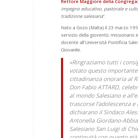
Rettore Maggiore della Congrega
impegno educativo, pastorale e cultu
tradizione salesiana
”.
Nato a Gozo (Malta) il 23 marzo 195
servizio della gioventù: missionario 
docente all’Università Pontificia Sal
Giovanile.
«Ringraziamo tutti i consi
votato questo importante a
cittadinanza onoraria al 
Don Fabio ATTARD, celebra
al mondo Salesiano e all’e
trascorse l’adolescenza e 
dichiarano il Sindaco Ales
Antonella Giordano-Abbiam
Salesiano San Luigi di Chi
continuità con quanto già