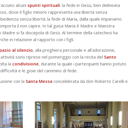
racciato alcuni
spunti
spirituali
: la fede in Gesù, ben delineata
oso, dove il figlio minore rappresenta una libertà senza
bbedienza senza libertà; la fede di Maria, dalla quale impariamo
omporta il non capire. In tal guisa Maria è Madre e Maestra
Madre si fa discepola di Gesù. Al termine della catechesi ha
anche in relazione al rapporto con i figli.
pazio al silenzio
, alla preghiera personale e all’adorazione,
e attività sono riprese nel pomeriggio con la recita del
Santo
olta la
condivisione
, durante la quale i partecipanti hanno potuto
difficoltà e le gioie del cammino di fede.
usione con la
Santa Messa
concelebrata da don Roberto Carelli e