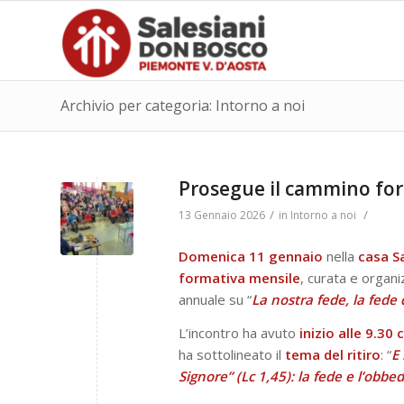
Archivio per categoria: Intorno a noi
Prosegue il cammino for
/
/
13 Gennaio 2026
in
Intorno a noi
Domenica 11 gennaio
nella
casa S
formativa mensile
, curata e organi
annuale su “
La nostra fede, la fede d
L’incontro ha avuto
inizio alle 9.30 c
ha sottolineato il
tema del ritiro
: “
E
Signore” (Lc 1,45): la fede e l’obbe