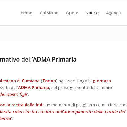
Home
Chi Siamo
Opere
Notizie
Agenda
mativo dell’ADMA Primaria
alesiana di Cumiana
(
Torino
) ha avuto luogo la
giornata
zzata dall’
ADMA Primaria
, nel proseguimento del cammino
ei nostri figli
”.
on la recita delle lodi
, un momento di preghiera comunitaria che
 beata colei che ha creduto nell’adempimento delle parole del
dienza
”.