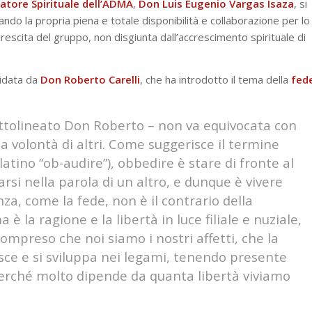
tore Spirituale dell’ADMA
,
Don Luis Eugenio Vargas Isaza
, si
do la propria piena e totale disponibilità e collaborazione per lo
 crescita del gruppo, non disgiunta dall’accrescimento spirituale di
uidata da
Don Roberto Carelli
, che ha introdotto il tema della
fed
ttolineato Don Roberto – non va equivocata con
la volontà di altri. Come suggerisce il termine
latino “ob-audire”), obbedire è stare di fronte al
tarsi nella parola di un altro, e dunque è vivere
za, come la fede, non è il contrario della
 è la ragione e la libertà in luce filiale e nuziale,
 compreso che noi siamo i nostri affetti, che la
isce e si sviluppa nei legami, tenendo presente
 perché molto dipende da quanta libertà viviamo