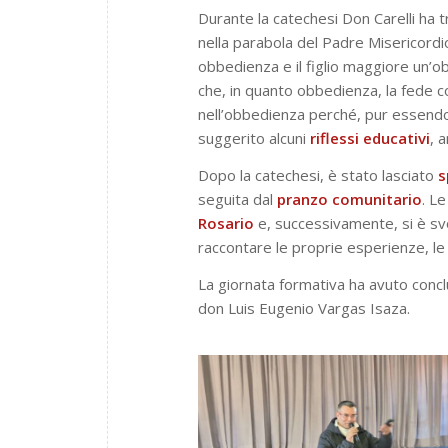
Durante la catechesi Don Carelli ha t
nella parabola del Padre Misericordi
obbedienza e il figlio maggiore un’o
che, in quanto obbedienza, la fede c
nell’obbedienza perché, pur essendo 
suggerito alcuni
riflessi educativi
, 
Dopo la catechesi, è stato lasciato
s
seguita dal
pranzo comunitario
. L
Rosario
e, successivamente, si è sv
raccontare le proprie esperienze, le 
La giornata formativa ha avuto concl
don Luis Eugenio Vargas Isaza.