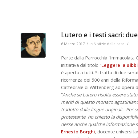
Lutero e i testi sacri: d
/
/
6 Marzo 2017
in
Notizie dalle case
Parte dalla Parrocchia “Immacolata 
iniziativa dal titolo “
Leggere la Bibbia
è aperta a tutti. Si tratta di due se
ricorrenza dei 500 anni della Riforma
Cattedrale di Wittenberg ad opera d
“
Anche se Lutero risulta essere stato
meriti di questo monaco agostiniano v
tradotto dalle lingue originali.
Per s
protestante, ho chiesto la disponibili
desse anche qualche informazione 
Ernesto Borghi
, docente universita