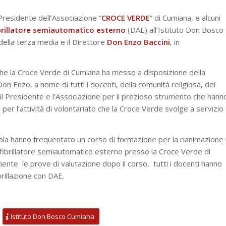
Presidente dell’Associazione “
CROCE VERDE
” di Cumiana, e alcuni
brillatore semiautomatico esterno
(DAE) all’Istituto Don Bosco
i della terza media e il Direttore
Don Enzo Baccini
, in
i che la Croce Verde di Cumiana ha messo a disposizione della
on Enzo, a nome di tutti i docenti, della comunità religiosa, dei
to il Presidente e l’Associazione per il prezioso strumento che hann
er l’attività di volontariato che la Croce Verde svolge a servizio
uola hanno frequentato un corso di formazione per la rianimazione
efibrillatore semiautomatico esterno presso la Croce Verde di
nte le prove di valutazione dopo il corso, tutti i docenti hanno
brillazione con DAE.
Istituto Don Bosco Cumiana