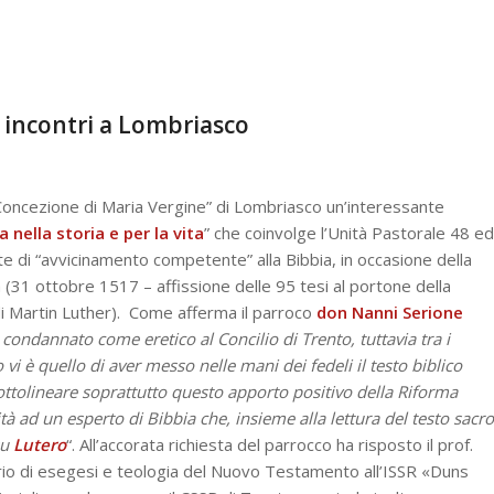
ue incontri a Lombriasco
Concezione di Maria Vergine” di Lombriasco un’interessante
 nella storia e per la vita
” che coinvolge l’Unità Pastorale 48 ed
rate di “avvicinamento competente” alla Bibbia, in occasione della
 (31 ottobre 1517 – affissione delle 95 tesi al portone della
i Martin Luther). Come afferma il parroco
don Nanni Serione
 condannato come eretico al Concilio di Trento, tuttavia tra i
i è quello di aver messo nelle mani dei fedeli il testo biblico
ottolineare soprattutto questo apporto positivo della Riforma
tà ad un esperto di Bibbia che, insieme alla lettura del testo sacro
su
Lutero
“. All’accorata richiesta del parrocco ha risposto il prof.
rio di esegesi e teologia del Nuovo Testamento all’ISSR «Duns