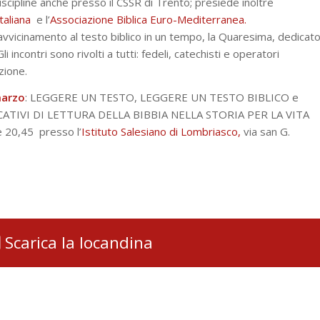
scipline anche presso il CSSR di Trento; presiede inoltre
taliana
e l’
Associazione Biblica Euro-Mediterranea.
vvicinamento al testo biblico in un tempo, la Quaresima, dedicat
li incontri sono rivolti a tutti: fedeli, catechisti e operatori
zione.
marzo
: LEGGERE UN TESTO, LEGGERE UN TESTO BIBLICO e
ICATIVI DI LETTURA DELLA BIBBIA NELLA STORIA PER LA VITA
re 20,45 presso l’
Istituto Salesiano di Lombriasco,
via san G.
Scarica la locandina