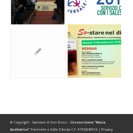
© Copyright - Salesiani di Don Bosco -
Circoscrizione "Maria
Ausiliatrice"
Piemonte e Valle D'Aosta C.F. 97554240016 |
Privacy