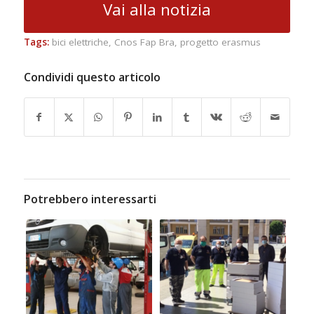
Vai alla notizia
Tags:
bici elettriche
,
Cnos Fap Bra
,
progetto erasmus
Condividi questo articolo
Potrebbero interessarti