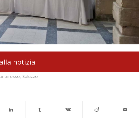
alla notizia
onterosso
,
Saluzzo