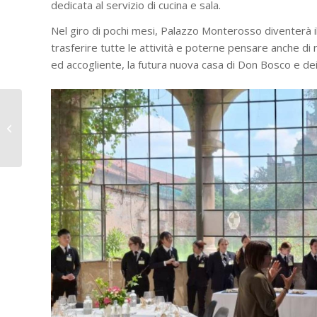
dedicata al servizio di cucina e sala.
Nel giro di pochi mesi, Palazzo Monterosso diventerà il
trasferire tutte le attività e poterne pensare anche di
ed accogliente, la futura nuova casa di Don Bosco e dei
Assemblea nazionale
di Salesiani per il
Sociale: “Un sogno da
realizz...