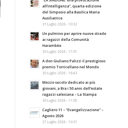
“LA SINDONE: una provocazione
all’intelligenza”, quarta edizione
del Simposio alla Basilica Maria
Ausiliatrice
31 Luglio 2026 - 10:32
Un pulmino per aprire nuove strade
ai ragazzi della Comunità
Harambèe
30 Luglio 2026 - 17:01
A don Giuliano Palizzi il prestigioso
premio Torricellano nel Mondo
30 Luglio 2026 - 16:43
Mezzo secolo dedicato ai più
giovani, a Bra i 50 anni dell’estate
ragazzi salesiana – La Stampa
30 Luglio 2026 - 11:05
Cagliero 11 – “Evangelizzazione” –
Agosto 2026
27 Luglio 2026 - 10:31