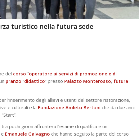
rza turistico nella futura sede
ame del
corso
“
operatore ai servizi di promozione e di
 un
pranzo
“
didattico
” presso
Palazzo
Monterosso
,
futura
r l’inserimento degli allievi e utenti del settore ristorazione,
ive e culturali e la
Fondazione
Amleto
Bertoni
che da due anni
 “Start”.
tra pochi giorni affronterà l’esame di qualifica e un
e
Emanuele
Galvagno
che hanno seguito la parte del corso