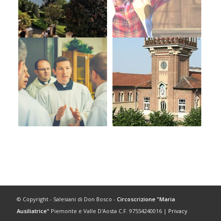
© Copyright - Salesiani di Don Bosco -
Circoscrizione "Maria
Ausiliatrice"
Piemonte e Valle D'Aosta C.F. 97554240016 |
Privacy