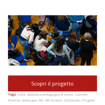
Scopri il progetto
Tags:
AUDE
,
biblioteca pedagogica di torino
,
Carmelo
Presicce
,
landscape
,
MIT
,
MIT Boston
,
OctoStudio
,
Progetto