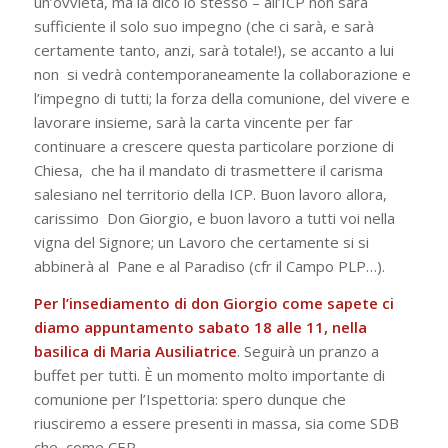
un’ovvietà, ma la dico lo stesso – all’ICP non sarà
sufficiente il solo suo impegno (che ci sarà, e sarà
certamente tanto, anzi, sarà totale!), se accanto a lui
non si vedrà contemporaneamente la collaborazione e
l’impegno di tutti; la forza della comunione, del vivere e
lavorare insieme, sarà la carta vincente per far
continuare a crescere questa particolare porzione di
Chiesa, che ha il mandato di trasmettere il carisma
salesiano nel territorio della ICP. Buon lavoro allora,
carissimo Don Giorgio, e buon lavoro a tutti voi nella
vigna del Signore; un Lavoro che certamente si si
abbinerà al Pane e al Paradiso (cfr il
Campo PLP
…).
Per l’insediamento di don Giorgio come sapete ci
diamo appuntamento sabato 18 alle 11, nella
basilica di Maria Ausiliatrice
. Seguirà un pranzo a
buffet per tutti. È un momento molto importante di
comunione per l’Ispettoria: spero dunque che
riusciremo a essere presenti in massa, sia come SDB
che come CEP.