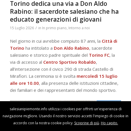
Torino dedica una via a Don Aldo
Rabino: il sacerdote salesiano che ha
educato generazioni di giovani
/
15 Luglio 2026
in
In primo piano
,
Intorno a noi
Nel giorno in cui avrebbe compiuto 87 anni, la
Città di
Torino
ha intitolato a
Don Aldo Rabino
, sacerdote
salesiano e storico padre spirituale del
Torino FC
, la
via di accesso al
Centro Sportivo Robaldo
,
all’intersezione con il civico 290 di strada Castello di
Mirafiori. La cerimonia si è svolta
mercoledì 15 luglio
alle ore 10.00
, alla presenza delle istituzioni cittadine,
dei familiari e dei rappresentanti del mondo sportivo.
salesianipiemonte.info utilizza i cookies per offrirti un'esperienza di
navigazione migliore. Usando il nostro servizio accetti l'impiego di cookie in
accordo con la nostra cookie policy.
Scoprine di più
.
Ho capito.