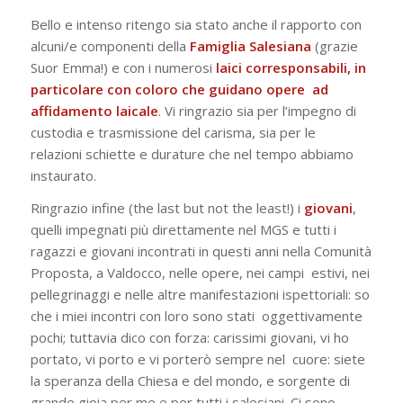
Bello e intenso ritengo sia stato anche il rapporto con
alcuni/e componenti della
Famiglia
Salesiana
(grazie
Suor Emma!) e con i numerosi
laici corresponsabili, in
particolare con coloro che guidano opere ad
affidamento laicale
. Vi ringrazio sia per l’impegno di
custodia e trasmissione del carisma, sia per le
relazioni schiette e durature che nel tempo abbiamo
instaurato.
Ringrazio infine (
the last but not the least!
) i
giovani
,
quelli impegnati più direttamente nel MGS e tutti i
ragazzi e giovani incontrati in questi anni nella Comunità
Proposta, a Valdocco, nelle opere, nei campi estivi, nei
pellegrinaggi e nelle altre manifestazioni ispettoriali: so
che i miei incontri con loro sono stati oggettivamente
pochi; tuttavia dico con forza:
carissimi giovani, vi ho
portato, vi porto e vi porterò sempre nel cuore: siete
la speranza della Chiesa e del mondo, e sorgente di
grande gioia per me e per tutti i salesiani
. Ci sono