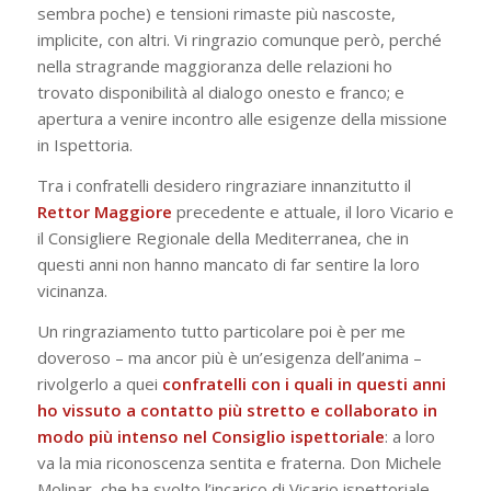
sembra poche) e tensioni rimaste più nascoste,
implicite, con altri. Vi ringrazio comunque però, perché
nella stragrande maggioranza delle relazioni ho
trovato disponibilità al dialogo onesto e franco; e
apertura a venire incontro alle esigenze della missione
in
Ispettoria.
Tra i confratelli desidero ringraziare innanzitutto il
Rettor
Maggiore
precedente e attuale, il loro Vicario e
il Consigliere Regionale della Mediterranea, che in
questi anni non hanno mancato di far sentire la loro
vicinanza.
Un ringraziamento tutto particolare poi è per me
doveroso – ma ancor più è un’esigenza dell’anima –
rivolgerlo a quei
confratelli con i quali in questi anni
ho vissuto a contatto più stretto e collaborato in
modo più intenso nel Consiglio ispettoriale
:
a loro
va la mia riconoscenza sentita e fraterna. Don Michele
Molinar, che ha svolto l’incarico di Vicario ispettoriale