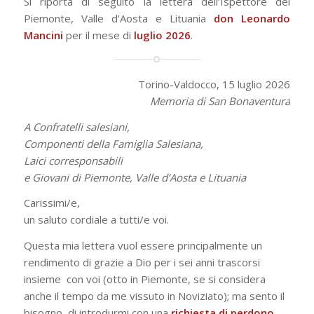
Si riporta di seguito la lettera dell’Ispettore del
Piemonte, Valle d’Aosta e Lituania
don Leonardo
Mancini
per il mese di
luglio
2026
.
Torino-Valdocco, 15 luglio 2026
Memoria di San Bonaventura
A Confratelli salesiani,
Componenti della Famiglia Salesiana,
Laici corresponsabili
e Giovani di Piemonte, Valle d’Aosta e Lituania
Carissimi/e,
un saluto cordiale a tutti/e voi.
Questa mia lettera vuol essere principalmente un
rendimento di grazie a Dio per i sei anni trascorsi
insieme con voi (otto in Piemonte, se si considera
anche il tempo da me vissuto in Noviziato); ma sento il
bisogno di introdurmi con una
richiesta di perdono