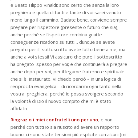
e Beato Filippo Rinaldi; sono certo che senza la loro
preghiera e quella di tanti e tante di voi sarei venuto
meno lungo il cammino. Badate bene, conviene sempre
pregare per l’ispettore (presente o futuro che sia),
anche perché se l’ispettore combina guai le
conseguenze ricadono su tutti… dunque se avete
pregato per il sottoscritto avete fatto bene a me, ma
anche a voi stessi! Vi assicuro che pure il sottoscritto
ha pregato spesso per voi; e che continuerà a pregare
anche dopo per voi, per il legame fraterno e spirituale
che si è instaurato. Vi chiedo perciò – in una logica di
reciprocità evangelica – di ricordarmi ogni tanto nella
vostra
preghiera, perché io possa svolgere secondo
la volontà di Dio il nuovo compito che mi è stato
affidato.
Ringrazio i miei confratelli uno per uno
, e non
perché con tutti io sia riuscito ad avere un rapporto
buono; ci sono state tensioni più esplicite con alcuni (mi