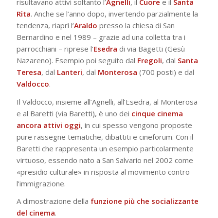
risultavano attivi soltanto l’
Agnelli
, il
Cuore
e il
Santa
Rita
. Anche se l’anno dopo, invertendo parzialmente la
tendenza, riaprì l’
Araldo
presso la chiesa di San
Bernardino e nel 1989 – grazie ad una colletta tra i
parrocchiani – riprese l’
Esedra
di via Bagetti (Gesù
Nazareno). Esempio poi seguito dal
Fregoli
, dal
Santa
Teresa
, dal
Lanteri
, dal
Monterosa
(700 posti) e dal
Valdocco
.
Il Valdocco, insieme all’Agnelli, all’Esedra, al Monterosa
e al Baretti (via Baretti), è uno dei
cinque cinema
ancora attivi oggi
, in cui spesso vengono proposte
pure rassegne tematiche, dibattiti e cineforum. Con il
Baretti che rappresenta un esempio particolarmente
virtuoso, essendo nato a San Salvario nel 2002 come
«presidio culturale» in risposta al movimento contro
l’immigrazione.
A dimostrazione della
funzione più che socializzante
del cinema
.