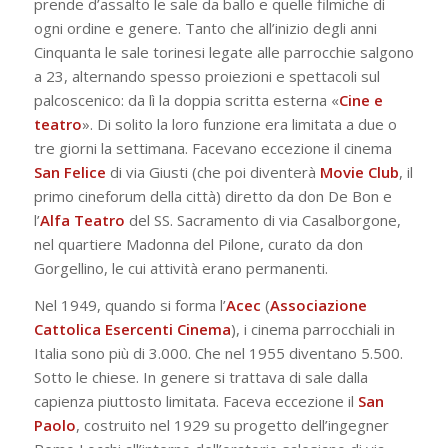
prende d’assalto le sale da ballo e quelle filmiche di
ogni ordine e genere. Tanto che all’inizio degli anni
Cinquanta le sale torinesi legate alle parrocchie salgono
a 23, alternando spesso proiezioni e spettacoli sul
palcoscenico: da lì la doppia scritta esterna «
Cine e
teatro
». Di solito la loro funzione era limitata a due o
tre giorni la settimana. Facevano eccezione il cinema
San Felice
di via Giusti (che poi diventerà
Movie Club
, il
primo cineforum della città) diretto da don De Bon e
l’
Alfa Teatro
del SS. Sacramento di via Casalborgone,
nel quartiere Madonna del Pilone, curato da don
Gorgellino, le cui attività erano permanenti.
Nel 1949, quando si forma l’
Acec
(
Associazione
Cattolica Esercenti Cinema
), i cinema parrocchiali in
Italia sono più di 3.000. Che nel 1955 diventano 5.500.
Sotto le chiese. In genere si trattava di sale dalla
capienza piuttosto limitata. Faceva eccezione il
San
Paolo
, costruito nel 1929 su progetto dell’ingegner