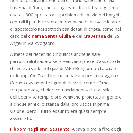
Remo Locchi all’interno dell’oratorio salesiano di via
Luserna di Rorà, che accoglieva – tra platea e galleria –
quasi 1.300 spettatori. I problemi di spazio nei borghi
centrali il più delle volte imponevano di ricavare le aree
di spettacolo nei sottochiesa dotati di cripta, come nel
caso del
cinema Santa Giulia
e del
Cravesana
dei SS.
Angeli in via Avogadro.
A metà del decennio Cinquanta anche le sale
parrocchiali il sabato sera venivano prese d’assalto da
chi voleva vedere il quiz di Mike Bongiorno «Lascia o
raddoppia?». Tra i film che andavano per la maggiore
c’erano ovviamente i grandi classici, come «Cime
tempestose», «I dieci comandamenti» e «La valle
dell’Eden». Ai tempi d’oro venivano proiettati in genere
a cinque anni di distanza dalla loro uscita in prima
visione, però il tutto esaurito era quasi sempre
assicurato.
Il boom negli anni Sessanta
. A cavallo tra la fine degli