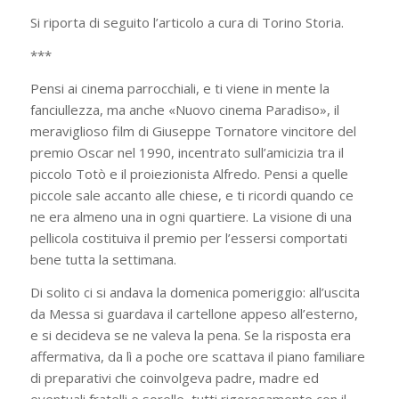
Si riporta di seguito l’articolo a cura di Torino Storia.
***
Pensi ai cinema parrocchiali, e ti viene in mente la
fanciullezza, ma anche «Nuovo cinema Paradiso», il
meraviglioso film di Giuseppe Tornatore vincitore del
premio Oscar nel 1990, incentrato sull’amicizia tra il
piccolo Totò e il proiezionista Alfredo. Pensi a quelle
piccole sale accanto alle chiese, e ti ricordi quando ce
ne era almeno una in ogni quartiere. La visione di una
pellicola costituiva il premio per l’essersi comportati
bene tutta la settimana.
Di solito ci si andava la domenica pomeriggio: all’uscita
da Messa si guardava il cartellone appeso all’esterno,
e si decideva se ne valeva la pena. Se la risposta era
affermativa, da lì a poche ore scattava il piano familiare
di preparativi che coinvolgeva padre, madre ed
eventuali fratelli e sorelle, tutti rigorosamente con il