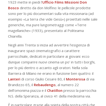
1923 mette in piedi l’
Ufficio Films Missioni Don
Bosco
diretto da don Molfino: le pellicole prodotte
sono per lo più documentari sulla vita missionaria (ad
esempio «La terra che vide Gesù») proiettati nelle sale
generiche, ma pure lungometraggi come «Terre
magellaniche» (1933), presentato al Politeama
Chiarella.
Negli anni Trenta si inizia ad avvertire l’esigenza di
inaugurare spazi cinematografici a carattere
parrocchiale, dedicati in particolare ai giovani: ecco
dunque comparire nuovi cinema un po’ in tutti i borghi,
per lo più dentro o accanto agli oratori. Nella sola
Barriera di Milano ne erano in funzione ben quattro: il
Lanteri
di corso Giulio Cesare 80, il
Monterosa
di via
Brandizzo 65, il
Rebaudengo
, al numero 22
dell’omonima piazza e il
Chatillon
presso la parrocchia
N.S. della Speranza, al civico 41 della medesima via.
È in particolare grazie alla spinta della nostra città che