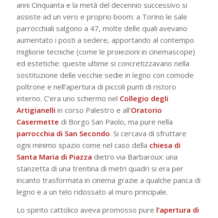
anni Cinquanta e la metà del decennio successivo si
assiste ad un vero e proprio boom: a Torino le sale
parrocchiali salgono a 47, molte delle quali avevano
aumentato i posti a sedere, apportando al contempo
migliorie tecniche (come le proiezioni in cinemascope)
ed estetiche: queste ultime si concretizzavano nella
sostituzione delle vecchie sedie in legno con comode
poltrone e nell’apertura di piccoli punti di ristoro
interno. C’era uno schermo nel
Collegio degli
Artigianelli
in corso Palestro e all’
Oratorio
Casermette
di Borgo San Paolo, ma pure nella
parrocchia di San Secondo
. Si cercava di sfruttare
ogni minimo spazio come nel caso della
chiesa di
Santa Maria di Piazza
dietro via Barbaroux: una
stanzetta di una trentina di metri quadri si era per
incanto trasformata in cinema grazie a qualche panca di
legno e a un telo ridossato al muro principale.
Lo spirito cattolico aveva promosso pure
l’apertura di