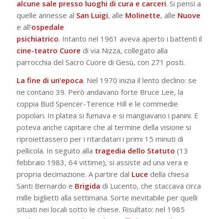
alcune sale presso luoghi di cura e carceri
. Si pensi a
quelle annesse al
San Luigi
, alle
Molinette
, alle
Nuove
e all’
ospedale
psichiatrico
. Intanto nel 1961 aveva aperto i battenti il
cine-teatro Cuore
di via Nizza, collegato alla
parrocchia del Sacro Cuore di Gesù, con 271 posti.
La fine di un’epoca
. Nel 1970 inizia il lento declino: se
ne contano 39. Però andavano forte Bruce Lee, la
coppia Bud Spencer-Terence Hill e le commedie
popolari. In platea si fumava e si mangiavano i panini. E
poteva anche capitare che al termine della visione si
riproiettassero per i ritardatari i primi 15 minuti di
pellicola. In seguito alla
tragedia dello Statuto
(13
febbraio 1983, 64 vittime), si assiste ad una vera e
propria decimazione. A partire dal
Luce
della chiesa
Santi Bernardo e
Brigida
di Lucento, che staccava circa
mille biglietti alla settimana. Sorte inevitabile per quelli
situati nei locali sotto le chiese. Risultato: nel 1985