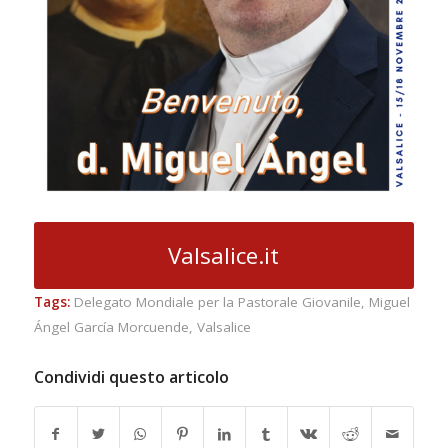
Valsalice.it
Tags:
Delegato Mondiale per la Pastorale Giovanile
,
Miguel
Ángel García Morcuende
,
Valsalice
Condividi questo articolo