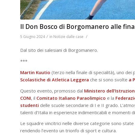
Il Don Bosco di Borgomanero alle finali
/
/
5 Giugno 2024
in
Notizie dalle case
Dal sito dei salesiani di Borgomanero.
***
Martin Kuutio
(terzo nella finale di specialità), uno dei
Scolastiche di Atletica Leggera
che si sono svolte
a
Questo evento, promosso dal
Ministero dell’Istruzio
CONI
, il
Comitato Italiano Paraolimpico
e la
Federazio
studenti
delle scuole secondarie di I e II grado. L’atmo
talenti d’Italia in esperienze indimenticabili e momenti 
Le squadre vincitrici nelle diverse categorie sono stat
rendendo l’evento un trionfo di sport e cultura.