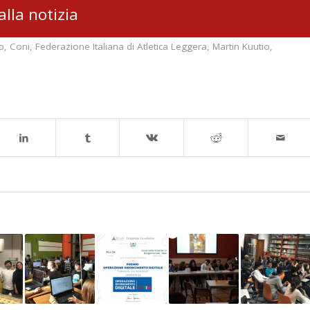
alla notizia
o
,
Coni
,
Federazione Italiana di Atletica Leggera
,
Martin Kuutio
,