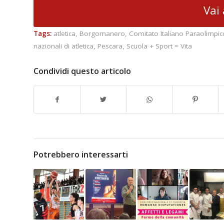
Vai 
Tags:
atletica
,
Borgomanero
,
Comitato Italiano Paraolimpic
nazionali di atletica
,
Pescara
,
Scuola + Sport = Vita
Condividi questo articolo
Potrebbero interessarti