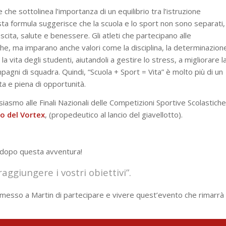
 che sottolinea l’importanza di un equilibrio tra l’istruzione
uesta formula suggerisce che la scuola e lo sport non sono separati,
cita, salute e benessere. Gli atleti che partecipano alle
iche, ma imparano anche valori come la disciplina, la determinazion
 la vita degli studenti, aiutandoli a gestire lo stress, a migliorare l
pagni di squadra. Quindi, “Scuola + Sport = Vita” è molto più di un
ta e piena di opportunità.
usiasmo alle Finali Nazionali delle Competizioni Sportive Scolastiche
io del Vortex
, (propedeutico al lancio del giavellotto).
e dopo questa avventura!
aggiungere i vostri obiettivi”.
rmesso a Martin di partecipare e vivere quest’evento che rimarrà