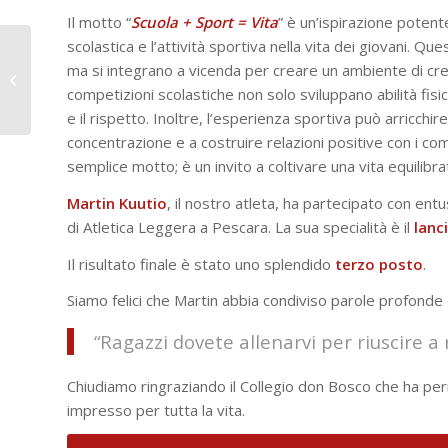
Il motto “
Scuola + Sport = Vita
” è un’ispirazione potente
scolastica e l’attività sportiva nella vita dei giovani. Q
CFP Agnelli: Green is
ma si integrano a vicenda per creare un ambiente di cres
NOW!
competizioni scolastiche non solo sviluppano abilità fis
e il rispetto. Inoltre, l’esperienza sportiva può arricchire
concentrazione e a costruire relazioni positive con i com
semplice motto; è un invito a coltivare una vita equilibra
Martin Kuutio
, il nostro atleta, ha partecipato con ent
di Atletica Leggera a Pescara. La sua specialità è il
lanc
Il risultato finale è stato uno splendido
terzo posto
.
Siamo felici che Martin abbia condiviso parole profond
“Ragazzi dovete allenarvi per riuscire a r
Chiudiamo ringraziando il Collegio don Bosco che ha pe
impresso per tutta la vita.