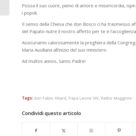
con Mons. Marco
Possa il suo cuore, pieno di amore e misericordia, ispira
Frisina
i popoli.
Il senso della Chiesa che don Bosco ci ha trasmesso af
del Papato nutre il nostro affetto per te e l’accoglien
Assicuriamo calorosamente la preghiera della Congregaz
Maria Ausiliana all’inizio del suo ministero.
Ad multos annos, Santo Padre!
Tags:
don Fabio Attard
,
Papa Leone XIV
,
Rettor Maggiore
Condividi questo articolo