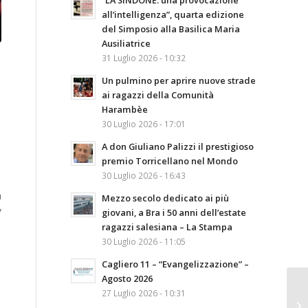
“LA SINDONE: una provocazione
all’intelligenza”, quarta edizione
del Simposio alla Basilica Maria
Ausiliatrice
31 Luglio 2026 - 10:32
Un pulmino per aprire nuove strade
ai ragazzi della Comunità
Harambèe
30 Luglio 2026 - 17:01
A don Giuliano Palizzi il prestigioso
premio Torricellano nel Mondo
30 Luglio 2026 - 16:43
à
Mezzo secolo dedicato ai più
V
giovani, a Bra i 50 anni dell’estate
ragazzi salesiana – La Stampa
30 Luglio 2026 - 11:05
Cagliero 11 – “Evangelizzazione” –
Agosto 2026
27 Luglio 2026 - 10:31