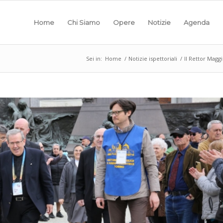
Home
Chi Siamo
Opere
Notizie
Agenda
Sei in:
Home
/
Notizie ispettoriali
/
Il Rettor Magg