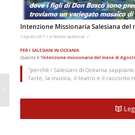
Intenzione Missionaria Salesiana del
/
/
1 Agosto 2017
in
Notizie ispettoriali
PER I SALESIANI IN OCEANIA
Questa è l
‘intenzione missionaria del mese di Agost
“perché i Salesiani di Oceania sappiano
l’arte, la musica, il teatro e il racconto 
Dall’11 al 16 Agosto al
Colle Don Bosco –
Confronto del
Movimento...
Leg