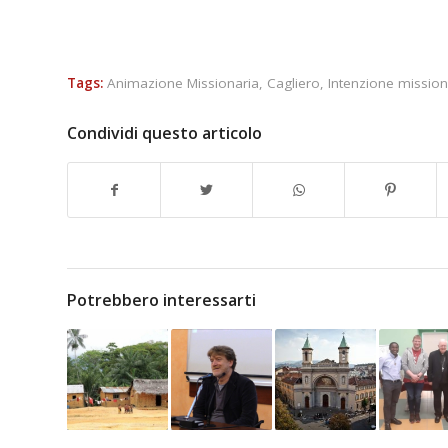
Tags:
Animazione Missionaria
,
Cagliero
,
Intenzione mission
Condividi questo articolo
Potrebbero interessarti