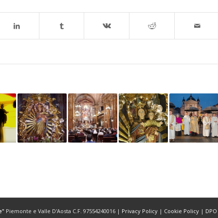
e"
Piemonte e Valle D'Aosta C.F. 97554240016 |
Privacy Policy
|
Cookie Policy
|
DPO