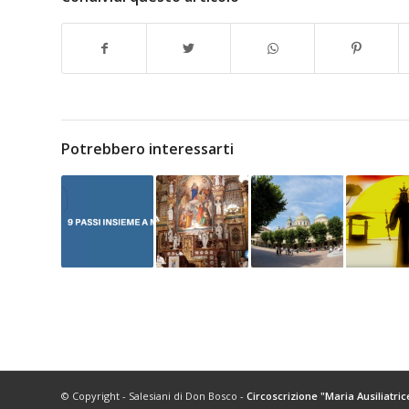
Potrebbero interessarti
© Copyright - Salesiani di Don Bosco -
Circoscrizione "Maria Ausiliatric