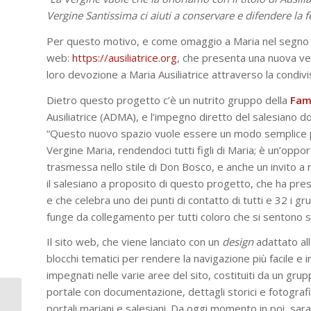
Vergine Santissima ci aiuti a conservare e difendere la f
Per questo motivo, e come omaggio a Maria nel segno di 
web:
https://ausiliatrice.org
, che presenta una nuova vet
loro devozione a Maria Ausiliatrice attraverso la condivis
Dietro questo progetto c’è un nutrito gruppo della
Fami
Ausiliatrice (ADMA), e l’impegno diretto del salesiano 
“Questo nuovo spazio vuole essere un modo semplice per
Vergine Maria, rendendoci tutti figli di Maria; è un’opp
trasmessa nello stile di Don Bosco, e anche un invito a ri
il salesiano a proposito di questo progetto, che ha preso
e che celebra uno dei punti di contatto di tutti e 32 i gru
funge da collegamento per tutti coloro che si sentono s
Il sito web, che viene lanciato con un
design
adattato all
blocchi tematici per rendere la navigazione più facile e in
impegnati nelle varie aree del sito, costituiti da un grup
portale con documentazione, dettagli storici e fotografici
Maria Ausiliatrice con il
portali mariani e salesiani. Da oggi momento in poi, sar
rettor maggiore dei