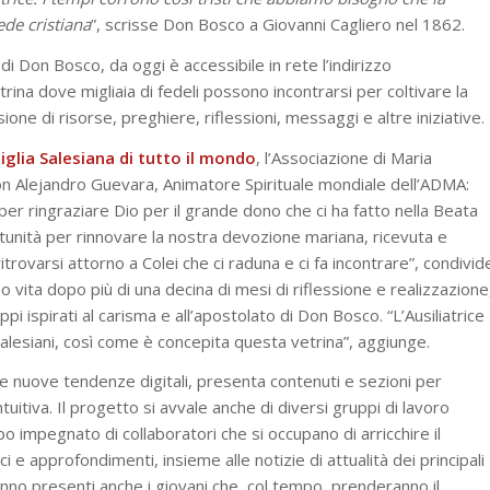
ede cristiana
”, scrisse Don Bosco a Giovanni Cagliero nel 1862.
Don Bosco, da oggi è accessibile in rete l’indirizzo
rina dove migliaia di fedeli possono incontrarsi per coltivare la
ione di risorse, preghiere, riflessioni, messaggi e altre iniziative.
glia Salesiana di tutto il mondo
, l’Associazione di Maria
don Alejandro Guevara, Animatore Spirituale mondiale dell’ADMA:
 ringraziare Dio per il grande dono che ci ha fatto nella Beata
ortunità per rinnovare la nostra devozione mariana, ricevuta e
trovarsi attorno a Colei che ci raduna e ci fa incontrare”, condivid
 vita dopo più di una decina di mesi di riflessione e realizzazione
ppi ispirati al carisma e all’apostolato di Don Bosco. “L’Ausiliatrice
alesiani, così come è concepita questa vetrina”, aggiunge.
e nuove tendenze digitali, presenta contenuti e sezioni per
tuitiva. Il progetto si avvale anche di diversi gruppi di lavoro
po impegnato di collaboratori che si occupano di arricchire il
 e approfondimenti, insieme alle notizie di attualità dei principali
anno presenti anche i giovani che, col tempo, prenderanno il