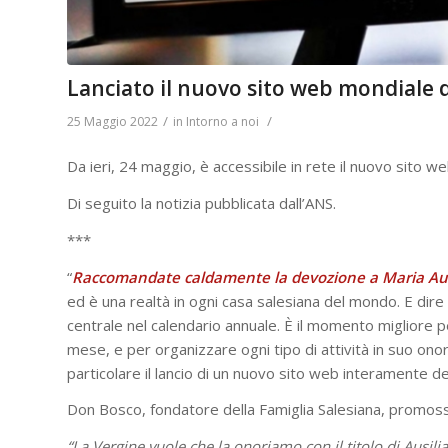
Lanciato il nuovo sito web mondiale d
/
/
25 Maggio 2022
in
Intorno a noi
Da ieri, 24 maggio, è accessibile in rete il nuovo sito we
Di seguito la notizia pubblicata dall’ANS.
***
“
Raccomandate caldamente la devozione a Maria Ausi
ed è una realtà in ogni casa salesiana del mondo. E dire
centrale nel calendario annuale. È il momento migliore per
mese, e per organizzare ogni tipo di attività in suo onore
particolare il lancio di un nuovo sito web interamente dedi
Don Bosco, fondatore della Famiglia Salesiana, promosse
“La Vergine vuole che la onoriamo con il titolo di Ausili