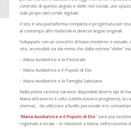
salesiani don Artime e
controllo di questo angolo e delle reti sociali, uno spazio
l’emerito...
stile propri del cortile digitale.
Il sito è una piattaforma completa e progettata per esser
al contempo altri materiali in diverse lingue originali.
Sviluppato con un concetto di base moderno e visuale, il 
sito, accessibili sia dai menu che dalla vetrina “slider” in
– Maria Ausiliatrice e la Pastorale
– Maria Ausiliatrice e il Popolo di Dio
– Maria Ausiliatrice e la Famiglia Salesiana
Nella prima sezione saranno disponibili diversi tipi di 
Maria attraverso il culto (celebrazioni e preghiere), la ca
cinema)… da utilizzare a livello personale e/o comunitari
“
Maria Ausiliatrice e il Popolo di Dio
” sarà una sezione
regionale e locale – in relazione a Maria, nell’economia d