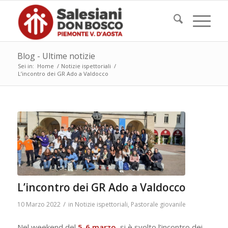
Blog - Ultime notizie
Sei in:
Home
/
Notizie ispettoriali
/
L’incontro dei GR Ado a Valdocco
L’incontro dei GR Ado a Valdocco
/
10 Marzo 2022
in
Notizie ispettoriali
,
Pastorale giovanile
Nel weekend del
5-6 marzo
, si è svolto l’incontro dei