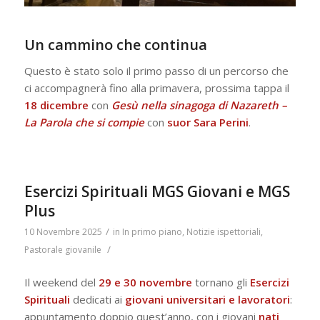
Un cammino che continua
Questo è stato solo il primo passo di un percorso che
ci accompagnerà fino alla primavera, prossima tappa il
18 dicembre
con
Gesù nella sinagoga di Nazareth –
La Parola che si compie
con
suor Sara Perini
.
Esercizi Spirituali MGS Giovani e MGS
Plus
/
10 Novembre 2025
in
In primo piano
,
Notizie ispettoriali
,
/
Pastorale giovanile
Il weekend del
29 e 30 novembre
tornano gli
Esercizi
Spirituali
dedicati ai
giovani universitari e lavoratori
:
appuntamento doppio quest’anno, con i giovani
nati