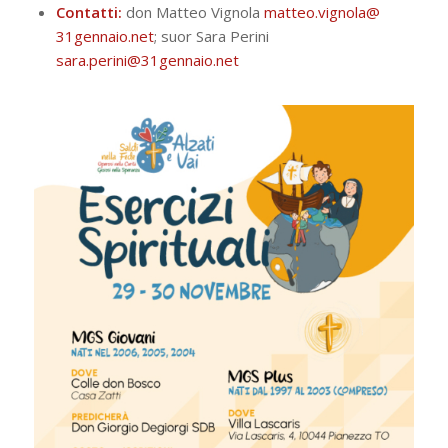
Contatti:
don Matteo Vignola
matteo.vignola@
31gennaio.net
; suor Sara Perini
sara.perini@31gennaio.
net