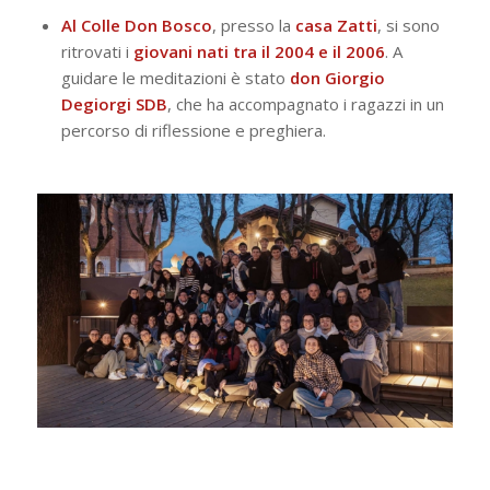
Al Colle Don Bosco
, presso la
casa Zatti
, si sono
ritrovati i
giovani nati tra il 2004 e il 2006
. A
guidare le meditazioni è stato
don Giorgio
Degiorgi SDB
, che ha accompagnato i ragazzi in un
percorso di riflessione e preghiera.