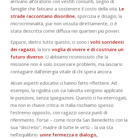
arrivano all’oratorio con vestiti consunti, segno di
famiglie che faticano a sostenere il costo della vita.
Le
strade raccontano disordine
, sporcizia e disagio; la
microcriminalità, pur non vissuta direttamente, ci è
stata descritta come diffusa nei quartieri più poveri.
Eppure, dietro tutto questo, ci sono i
volti sorridenti
dei ragazzi
, la loro
voglia di vivere e di costruire un
futuro diverso
. Lì abbiamo riconosciuto che la
missione non è solo osservare problemi, ma lasciarsi
contagiare dall’energia vitale di chi spera ancora.
Alcuni aspetti educativi ci hanno fatto riflettere. Ad
esempio, la rigidità con cui talvolta vengono applicate
le punizioni, senza spiegazioni. Questo ci ha interrogati,
ma non in chiave critica: in Italia rischiamo spesso
l’estremo opposto, con ragazzi senza punti di
riferimento. Forse – come ricorda San Benedetto con la
sua
“discretio”
, madre di tutte le virtù – la via sta
nell’equilibrio:
unire fermezza e dialogo,