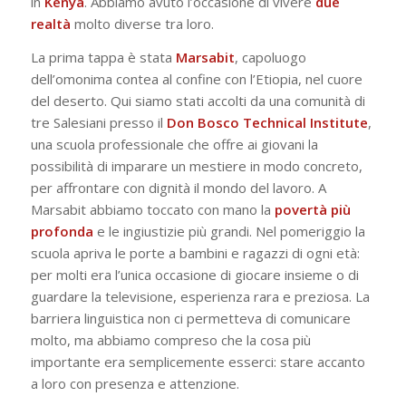
in
Kenya
. Abbiamo avuto l’occasione di vivere
due
realtà
molto diverse tra loro.
La prima tappa è stata
Marsabit
, capoluogo
dell’omonima contea al confine con l’Etiopia, nel cuore
del deserto. Qui siamo stati accolti da una comunità di
tre Salesiani presso il
Don Bosco Technical Institute
,
una scuola professionale che offre ai giovani la
possibilità di imparare un mestiere in modo concreto,
per affrontare con dignità il mondo del lavoro. A
Marsabit abbiamo toccato con mano la
povertà più
profonda
e le ingiustizie più grandi. Nel pomeriggio la
scuola apriva le porte a bambini e ragazzi di ogni età:
per molti era l’unica occasione di giocare insieme o di
guardare la televisione, esperienza rara e preziosa. La
barriera linguistica non ci permetteva di comunicare
molto, ma abbiamo compreso che la cosa più
importante era semplicemente esserci: stare accanto
a loro con presenza e attenzione.