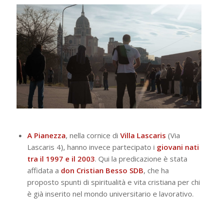
A Pianezza
, nella cornice di
Villa
Lascaris
(Via
Lascaris 4), hanno invece partecipato i
giovani nati
tra il 1997 e il 2003
. Qui la predicazione è stata
affidata a
don Cristian Besso SDB
, che ha
proposto spunti di spiritualità e vita cristiana per chi
è già inserito nel mondo universitario e lavorativo.