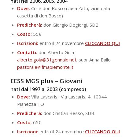
nati nel 2006, 2005, 2004
Dove:
Colle don Bosco (casa Zatti, vicino alla
casetta di don Bosco)
Predicherà:
don Giorgio Degiorgi, SDB
Costo:
55€
Iscrizioni:
entro il 24 novembre
CLICCANDO QUI
Contatti:
don Alberto Goia
alberto.goia@31gennaio.
net
; suor Anna Bailo
pastorale@fmapiemonte.
it
EESS MGS plus – Giovani
nati dal 1997 al 2003 (compreso)
Dove:
Villa Lascaris. Via Lascaris, 4, 10044
Pianezza TO
Predicherà:
don Cristian Besso, SDB
Costo:
65€
Iscrizioni:
entro il 24 novembre
CLICCANDO QUI