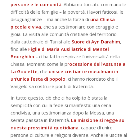
persone e le comunità
. Abbiamo toccato con mano le
difficoltà delle famiglie – la povertà, i lavori faticosi, le
disuguaglianze – ma anche la forza di
una Chiesa
piccola e viva
, che sa testimoniare con coraggio e
gioia. La visita alle comunità cristiane del territorio –
dalla cattedrale di Tunisi alle
Suore di Ayn Darahim
,
fino alle
Figlie di Maria Ausiliatrice di Menzel
Bourghiba
– ci ha fatto respirare l’universalità della
Chiesa. Momenti come la p
rocessione dell’Assunta a
La Goulette
, che
unisce cristiani e musulmani in
un’unica festa di popolo
, ci hanno ricordato che il
Vangelo sa costruire ponti di fraternità.
In tutto questo, ciò che ci ha colpito è stata la
semplicità con cui la fede si manifesta: una cena
condivisa, una testimonianza dopo la Messa, una
serata passata in fraternità.
La missione si regge su
questa prossimità quotidiana
, capace di unire
persone di culture e religioni diverse. Anche le uscite al