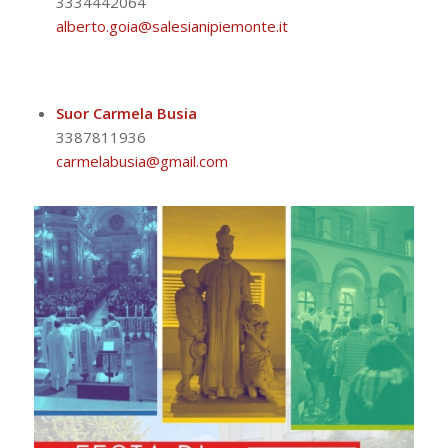
3334442064
alberto.goia@salesianipiemonte.it
Suor Carmela Busia
3387811936
carmelabusia@gmail.com